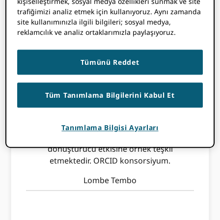
kişiselleştirmek, sosyal medya özellikleri sunmak ve site
akademik iş birliği ve görünürlük açısından
trafiğimizi analiz etmek için kullanıyoruz. Aynı zamanda
önemli bir adım olmasının yanı sıra,
site kullanımınızla ilgili bilgileri; sosyal medya,
ORCIDKüresel Katılım Fonu (GPF) ve
Üyelik
reklamcılık ve analiz ortaklarımızla paylaşıyoruz.
Sermayesi Programı
.
Tümünü Reddet
Tüm Tanımlama Bilgilerini Kabul Et
Nijeryalı ORCID Konsorsiyum, yeterince
temsil edilmeyen bölgelerdeki kuruluşlara
mali ve stratejik destek sağlamak üzere
Tanımlama Bilgisi Ayarları
tasarlanmış bir program olan GPF'nin
dönüştürücü etkisine örnek teşkil
etmektedir. ORCID konsorsiyum.
Lombe Tembo