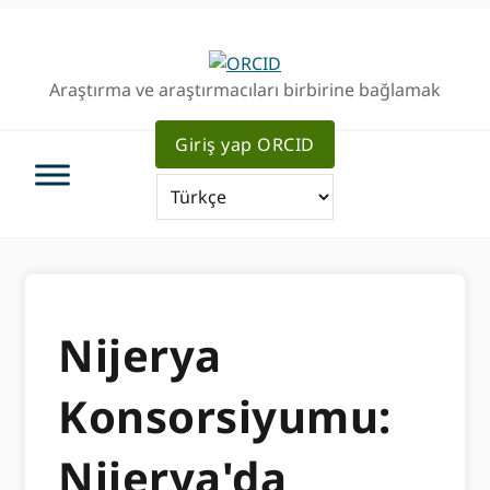
Birincil
Ana
Geziye
içeriğe
atla
atla
Araştırma ve araştırmacıları birbirine bağlamak
Giriş yap ORCID
Nijerya
Konsorsiyumu:
Nijerya'da