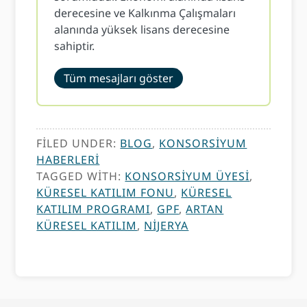
derecesine ve Kalkınma Çalışmaları
alanında yüksek lisans derecesine
sahiptir.
Tüm mesajları göster
FILED UNDER:
BLOG
,
KONSORSIYUM
HABERLERI
TAGGED WITH:
KONSORSIYUM ÜYESI
,
KÜRESEL KATILIM FONU
,
KÜRESEL
KATILIM PROGRAMI
,
GPF
,
ARTAN
KÜRESEL KATILIM
,
NIJERYA