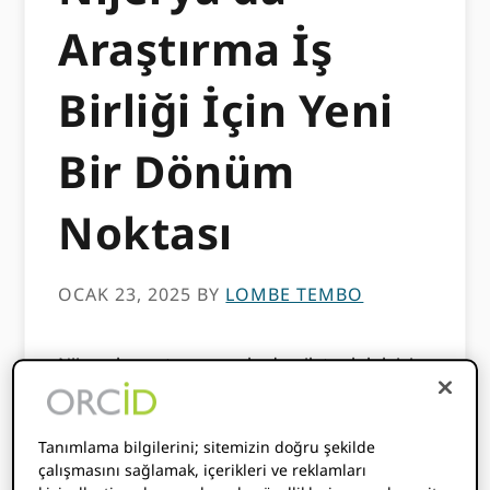
Araştırma İş
Birliği İçin Yeni
Bir Dönüm
Noktası
OCAK 23, 2025
BY
LOMBE TEMBO
Nijeryalı araştırma ve akademik topluluk için
heyecan verici bir haberi paylaşmaktan
mutluluk duyuyoruz: İlk ORCID Nijerya'daki
Eko-Konnect liderliğindeki konsorsiyum, üç
Tanımlama bilgilerini; sitemizin doğru şekilde
üye kurumla resmen faaliyete geçti. Bu,
çalışmasını sağlamak, içerikleri ve reklamları