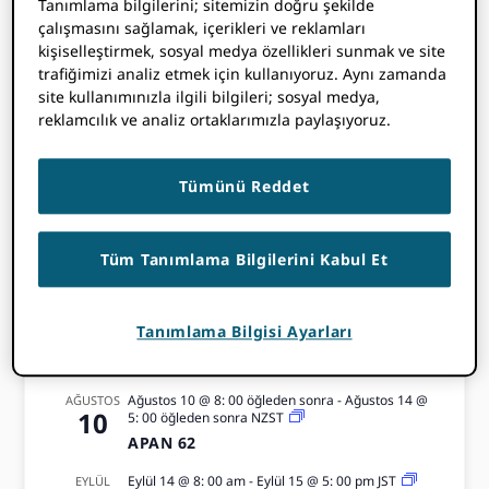
Tanımlama bilgilerini; sitemizin doğru şekilde
çalışmasını sağlamak, içerikleri ve reklamları
Yaklaşan Etkinlikler
kişiselleştirmek, sosyal medya özellikleri sunmak ve site
trafiğimizi analiz etmek için kullanıyoruz. Aynı zamanda
site kullanımınızla ilgili bilgileri; sosyal medya,
reklamcılık ve analiz ortaklarımızla paylaşıyoruz.
ETKINLIK TAKVIMINE GIT
Tümünü Reddet
Temmuz 7 @ 8: 00 öğleden sonra
-
Temmuz 9 @
TEMMUZ
7
5: 00 öğleden sonra
KEDİ
6. ZULC İki Yılda Bir Düzenlenen
Tüm Tanımlama Bilgilerini Kabul Et
Konferansı 2026
Ağustos 10 @ 8: 00 öğleden sonra
-
Ağustos 13 @
AĞUSTOS
Tanımlama Bilgisi Ayarları
10
5: 00 öğleden sonra
KST
IFLA WLIC2026
Ağustos 10 @ 8: 00 öğleden sonra
-
Ağustos 14 @
AĞUSTOS
10
5: 00 öğleden sonra
NZST
APAN 62
Eylül 14 @ 8: 00 am
-
Eylül 15 @ 5: 00 pm
JST
EYLÜL