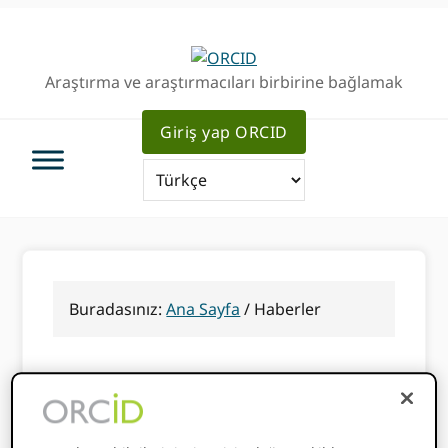
Birincil
Ana
Geziye
içeriğe
atla
atla
Araştırma ve araştırmacıları birbirine bağlamak
Giriş yap ORCID
Buradasınız:
Ana Sayfa
/
Haberler
Haberler