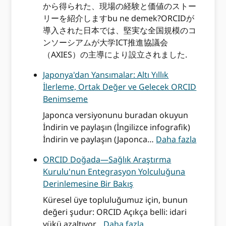
から得られた、現場の経験と価値のストー
リーを紹介しますbu ne demek?ORCIDが
導入された日本では、堅実な全国規模のコ
ンソーシアムが大学ICT推進協議会
（AXIES）の主導により設立されました.
Japonya'dan Yansımalar: Altı Yıllık
İlerleme, Ortak Değer ve Gelecek ORCID
Benimseme
Japonca versiyonunu buradan okuyun
İndirin ve paylaşın (İngilizce infografik)
J
İndirin ve paylaşın (Japonca…
Daha fazla
a
ORCID Doğada—Sağlık Araştırma
p
Kurulu'nun Entegrasyon Yolculuğuna
o
Derinlemesine Bir Bakış
n
y
Küresel üye topluluğumuz için, bunun
a
değeri şudur: ORCID Açıkça belli: idari
:
'
yükü azaltıyor…
Daha fazla