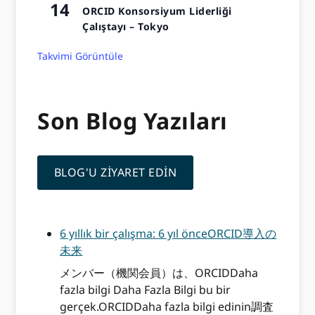
14
ORCID Konsorsiyum Liderliği
Çalıştayı – Tokyo
Takvimi Görüntüle
Son Blog Yazıları
BLOG'U ZIYARET EDIN
6 yıllık bir çalışma: 6 yıl önceORCID導入の
未来
メンバー（機関会員）は、ORCIDDaha
fazla bilgi Daha Fazla Bilgi bu bir
gerçek.ORCIDDaha fazla bilgi edinin調査