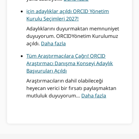
O
d
için adaylıklar açıldı ORCID Yönetim
R
a
Kurulu Seçimleri 2027!
C
n
I
Y
Adaylıklarını duyurmaktan memnuniyet
D
a
duyuyorum. ORCIDYönetim Kurulumuz
A
D
n
açıldı.
Daha fazla
d
o
s
Tüm Araştırmacılara Çağrı! ORCID
a
ğ
ı
Araştırmacı Danışma Konseyi Adaylık
y
a
m
Başvuruları Açıldı
l
d
a
ı
a
l
Araştırmacıların dahil olabileceği
k
—
a
heyecan verici bir fırsatı paylaşmaktan
b
S
:
r
mutluluk duyuyorum…
Daha fazla
a
a
T
:
ş
ğ
ü
A
v
l
m
l
u
ı
A
t
r
k
r
ı