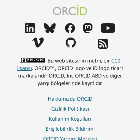
u
A
a
Y
l
r
ş
ı
a
a
t
l
r
ş
ı
l
ı
t
r
ı
b
ı
m
k
a
r
a
İ
ş
m
c
l
Bu web sitesinin metni, bir
CC0
l
a
ı
e
lisansı
. ORCID™ , ORCID logo ve iD logo ticari
a
K
l
r
markalarıdır ORCID, Inc ORCID ABD ve diğer
d
u
a
l
yargı bölgelerinde kayıtlıdır.
ı
r
r
e
.
u
ı
m
O
l
Ç
e
Hakkımızda ORCID
R
u
a
,
Gizlilik Politikası
C
'
ğ
O
Kullanım Koşulları
I
n
ı
r
D
u
r
t
Erişilebilirlik Bildirimi
Y
n
ı
a
ORCID Yardım Merkezi