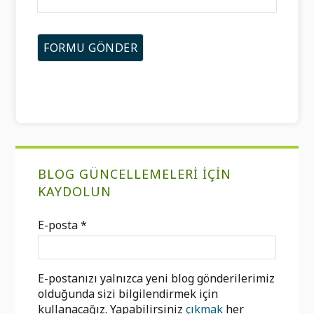
Birincil
BLOG GÜNCELLEMELERI IÇIN
Kenar
KAYDOLUN
Çubuğu
E-posta
*
E-postanızı yalnızca yeni blog gönderilerimiz
olduğunda sizi bilgilendirmek için
kullanacağız. Yapabilirsiniz
çıkmak
her