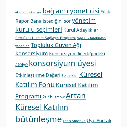
bağlantı yöneticisi
Yıllık
akademik kariyer
yönetim
Rapor
Bana istediğini sor
kurulu seçimleri
Kurul Adaylıkları
Sertifikalı Hizmet Sağlayıcı Programı
topluluk tarafından
Topluluk Güven Ağı
yönetilen
konsorsiyum
Konsorsiyum liderliğindeki
konsorsiyum üyesi
atölye
Küresel
Etkinleştirme Değeri
Etkinlikler
Katılım Fonu
Küresel Katılım
Artan
Programı
GPF
iamnw
Küresel Katılım
bütünleşme
Üye Portalı
Latin Amerika