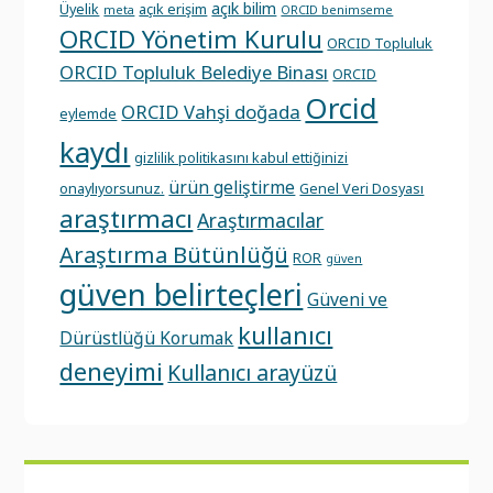
açık bilim
Üyelik
açık erişim
meta
ORCID benimseme
ORCID Yönetim Kurulu
ORCID Topluluk
ORCID Topluluk Belediye Binası
ORCID
Orcid
ORCID Vahşi doğada
eylemde
kaydı
gizlilik politikasını kabul ettiğinizi
ürün geliştirme
onaylıyorsunuz.
Genel Veri Dosyası
araştırmacı
Araştırmacılar
Araştırma Bütünlüğü
ROR
güven
güven belirteçleri
Güveni ve
kullanıcı
Dürüstlüğü Korumak
deneyimi
Kullanıcı arayüzü