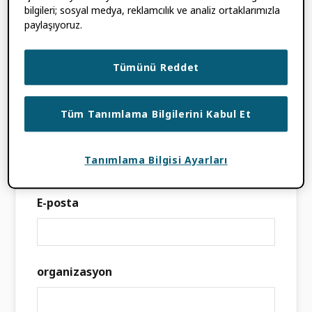
ekip kısa süre içinde sizinle iletişime
bilgileri; sosyal medya, reklamcılık ve analiz ortaklarımızla
geçecektir.
paylaşıyoruz.
Alanlar ile işaretlenmiş
*
gerekmektedir
İsim
Tümünü Reddet
Tüm Tanımlama Bilgilerini Kabul Et
Soyisim
Tanımlama Bilgisi Ayarları
E-posta
organizasyon