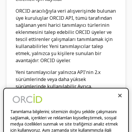
ORCID aracılığıyla veri alışverişinde bulunan
üye kuruluşlar ORCID API, tümü tarafından
sağlanan yeni harici tanımlayıcı türlerinin
eklenmesini talep edebilir. ORCID üyeler ve
tescil ettirenler çalışmaları tanımlamak için
kullanabilirler. Yeni tanımlayıcılar talep
etmek, yalnızca şu kişilere sunulan bir
avantajdır: ORCID üyeler.
Yeni tanımlayıcılar yalnızca API'nin 2.x
sürümlerinde veya daha yüksek
sürümlerinde kullanılabilir. Ayrıca,
çalışmaları manuel olarak ekleyen son
kullanıcılar için anında kullanılabilirler.
ORCID Kayıtlar.
Tanımlama bilgilerini; sitemizin doğru şekilde çalışmasını
sağlamak, içerikleri ve reklamları kişiselleştirmek, sosyal
Yeni bir tanımlayıcı istemek için aşağıdaki
medya özellikleri sunmak ve site trafiğimizi analiz etmek
formu doldurun ve gönderin. bir üyesi ORCID
için kullanıyoruz. Aynı zamanda site kullanımınızla ilgili