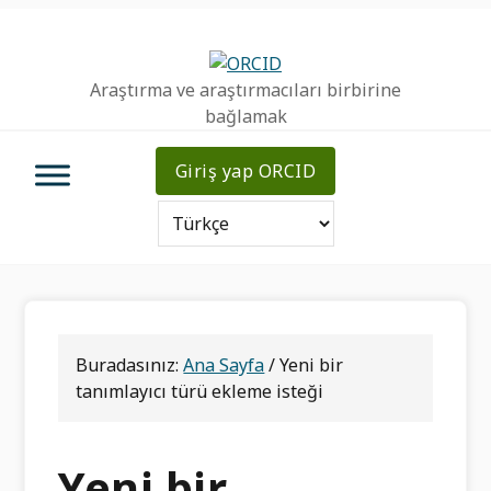
Birincil
Ana
Birincil
Geziye
içeriğe
kenar
atla
atla
çubuğu
Araştırma ve araştırmacıları birbirine
geç
bağlamak
Giriş yap ORCID
Buradasınız:
Ana Sayfa
/
Yeni bir
tanımlayıcı türü ekleme isteği
Yeni bir