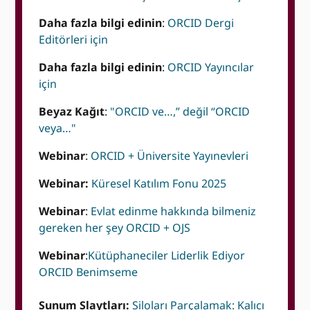
Daha fazla bilgi edinin
:
ORCID Dergi
Editörleri için
Daha fazla bilgi edinin
:
ORCID Yayıncılar
için
Beyaz Kağıt
:
"ORCID ve…,” değil “ORCID
veya…"
Webinar
:
ORCID + Üniversite Yayınevleri
Webinar:
Küresel Katılım Fonu 2025
Webinar
:
Evlat edinme hakkında bilmeniz
gereken her şey ORCID + OJS
Webinar
:
Kütüphaneciler Liderlik Ediyor
ORCID Benimseme
Sunum Slaytları:
Siloları Parçalamak: Kalıcı