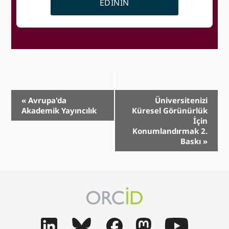
EDININ
Olay
«
Avrupa'da
Üniversitenizi
Akademik Yayıncılık
Küresel Görünürlük
Gezinme
İçin
Konumlandırmak 2.
Baskı
»