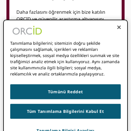
Daha fazlasını öğrenmek için bize katılın
ORCID ve güvenilir araştırma altyapısını
desteklemek için nasıl çalıştığımızı. Sizi
orada görmekten mutluluk duyarız ve
etkinlikte ekibimizden birini görürseniz,
Tanımlama bilgilerini; sitemizin doğru şekilde
merhaba demeyi unutmayın!
çalışmasını sağlamak, içerikleri ve reklamları
kişiselleştirmek, sosyal medya özellikleri sunmak ve site
Salı 27 Ocak 2026
trafiğimizi analiz etmek için kullanıyoruz. Aynı zamanda
Saat:
13: 15-14: 00
site kullanımınızla ilgili bilgileri; sosyal medya,
Başlık:
Siloları Parçalamak: Kalıcı
reklamcılık ve analiz ortaklarımızla paylaşıyoruz.
Tanımlayıcılar Üzerine Yuvarlak Masa
Tartışması ORCID Editörlük, Araştırma
Tümünü Reddet
Yönetimi İş Akışları ve Ötesi
Sunucular
:
Tüm Tanımlama Bilgilerini Kabul Et
Estelle Cheng
, ORCID, Nişan Yöneticisi
Scott Edmunds
, GigaScience Press, BGI-
Hong Kong Tech Co Ltd., Genel Yayın
Tanımlama Bilgisi Ayarları