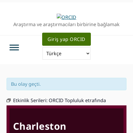
Birincil
Ana
Birincil
Geziye
içeriğe
kenar
atla
atla
çubuğu
Araştırma ve araştırmacıları birbirine bağlamak
geç
Giriş yap ORCID
Bu olay geçti.
Etkinlik Serileri:
ORCID Topluluk etrafında
Charleston