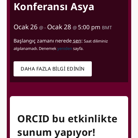
Konferansı Asya
Ocak 26
Ocak 28
5:00 pm
@
-
@
BMT
Başlangıç ​​zamanı nerede
sen
:
Saat diliminiz
algılanamadı. Denemek
yeniden
sayfa.
DAHA FAZLA BILGI EDININ
ORCID bu etkinlikte
sunum yapıyor!