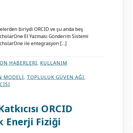
elerden biriydi ORCID ve şu anda beş
ScholarOne El Yazması Gönderim Sistemi
ScholarOne ile entegrasyon […]
ON HABERLERI
,
KULLANIM
N MODELI
,
TOPLULUK GÜVEN AĞI
,
CISI
 Katkıcısı ORCID
 Enerji Fiziği