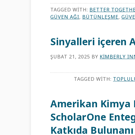
TAGGED WITH:
BETTER TOGETH
GÜVEN AĞI
,
BÜTÜNLEŞME
,
GÜVE
Sinyalleri içeren
ŞUBAT 21, 2025
BY
KIMBERLY IN
TAGGED WITH:
TOPLUL
Amerikan Kimya D
ScholarOne Enteg
Katkıda Bulunanı