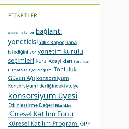
ETIKETLER
bağlantı
akademik kariyer
yöneticisi
Yıllık Rapor
Bana
yönetim kurulu
istediğini sor
seçimleri
Kurul Adaylıkları
Sertifikalı
Topluluk
Hizmet Sağlayıcı Programı
Güven Ağı
konsorsiyum
Konsorsiyum liderliğindeki atölye
konsorsiyum üyesi
Etkinleştirme Değeri
Etkinlikler
Küresel Katılım Fonu
Küresel Katılım Programı
GPF