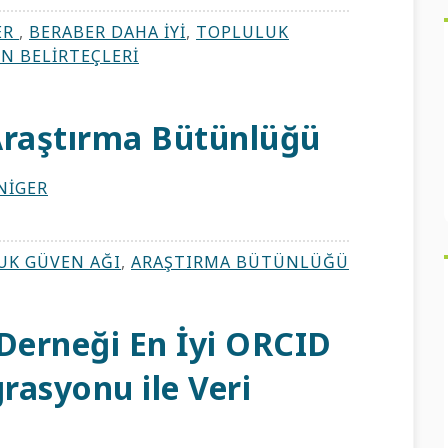
ER
,
BERABER DAHA IYI
,
TOPLULUK
N BELIRTEÇLERI
 Araştırma Bütünlüğü
NIGER
UK GÜVEN AĞI
,
ARAŞTIRMA BÜTÜNLÜĞÜ
erneği En İyi ORCID
rasyonu ile Veri