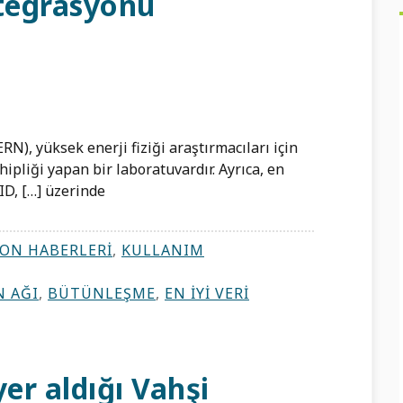
ntegrasyonu
), yüksek enerji fiziği araştırmacıları için
hipliği yapan bir laboratuvardır. Ayrıca, en
ID, […] üzerinde
ON HABERLERI
,
KULLANIM
 AĞI
,
BÜTÜNLEŞME
,
EN İYI VERI
er aldığı Vahşi