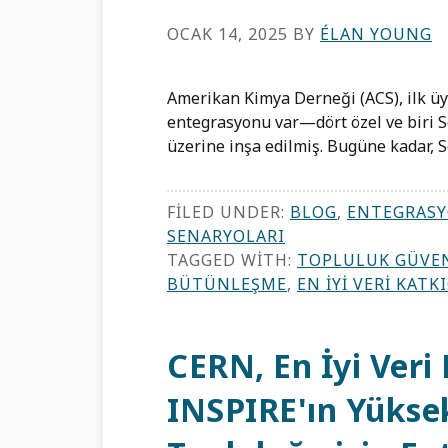
OCAK 14, 2025
BY
ÉLAN YOUNG
Amerikan Kimya Derneği (ACS), ilk üy
entegrasyonu var—dört özel ve biri 
üzerine inşa edilmiş. Bugüne kadar, 
FILED UNDER:
BLOG
,
ENTEGRASY
SENARYOLARI
TAGGED WITH:
TOPLULUK GÜVE
BÜTÜNLEŞME
,
EN İYI VERI KATKI
CERN, En İyi Veri
INSPIRE'ın Yüksek