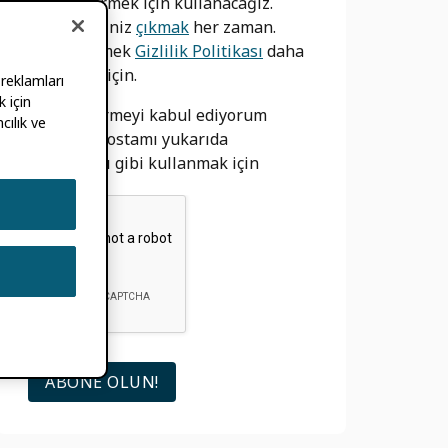
bilgilendirmek için kullanacağız.
Yapabilirsiniz
çıkmak
her zaman.
bizim görmek
Gizlilik Politikası
daha
fazla bilgi için.
 reklamları
 için
izin vermeyi kabul ediyorum
cılık ve
ORCID e-postamı yukarıda
açıklandığı gibi kullanmak için