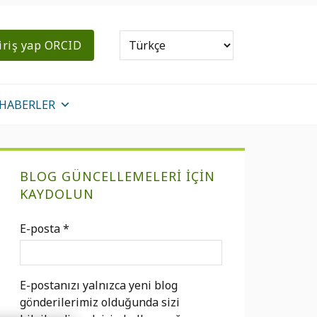
iriş yap ORCID
HABERLER
Birincil
BLOG GÜNCELLEMELERI IÇIN
Kenar
KAYDOLUN
Çubuğu
E-posta
*
E-postanızı yalnızca yeni blog
gönderilerimiz olduğunda sizi