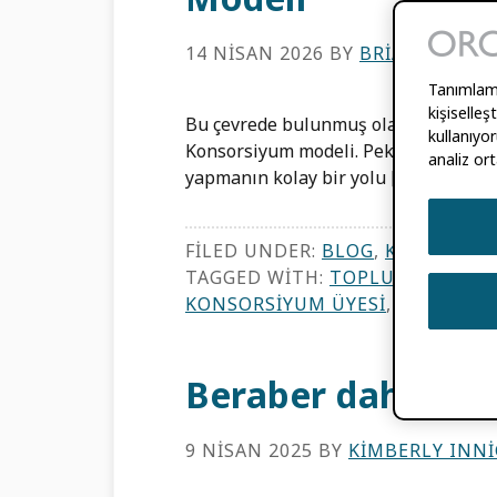
14 NISAN 2026
BY
BRIAN MINIH
Tanımlama 
kişiselle
Bu çevrede bulunmuş olanlar ORCID T
kullanıyor
Konsorsiyum modeli. Peki tam olarak
analiz ort
yapmanın kolay bir yolu […]
FILED UNDER:
BLOG
,
KONSORSIY
TAGGED WITH:
TOPLULUK MERKE
KONSORSIYUM ÜYESI
,
GÜVEN BE
Beraber daha iyi
9 NISAN 2025
BY
KIMBERLY INN