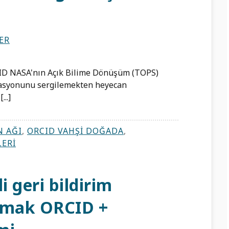
ER
ORCID NASA'nın Açık Bilime Dönüşüm (TOPS)
rasyonunu sergilemekten heyecan
..]
 AĞI
,
ORCID VAHŞI DOĞADA
,
LERI
 geri bildirim
urmak ORCID +