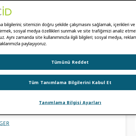
AN
,
LOMBE TEMBO
bilgilerini; sitemizin doğru şekilde çalışmasını sağlamak, içerikleri ve
ştirmek, sosyal medya özellikleri sunmak ve site trafiğimizi analiz etmek
opluluk zaten şunlara aşina olabilir: ORCID
uz. Aynı zamanda site kullanımınızla ilgili bilgileri; sosyal medya, reklam
 nedir bu? ORCID Merkez mi? Aralarında ayrım
aklarımızla paylaşıyoruz.
Tümünü Reddet
UM HABERLERI
ZLERI
,
TOPLULUK GÜVEN AĞI
,
Tüm Tanımlama Bilgilerini Kabul Et
LIRTEÇLERI
Tanımlama Bilgisi Ayarları
: ORCID + ROR
IGER