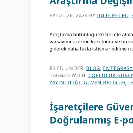
Araştırma Değişi
EYLÜL 26, 2024
BY
JULIE PETRO
,
Araştırma bütünlüğü krizini ele alma
varsayımı üzerine kuruludur ve bu va
giderek daha fazla istismar edilme ris
FILED UNDER:
BLOG
,
ENTEGRASY
TAGGED WITH:
TOPLULUK GÜVEN
YAYINCILIĞI
,
GÜVEN BELIRTEÇLE
İşaretçilere Güve
Doğrulanmış E-po