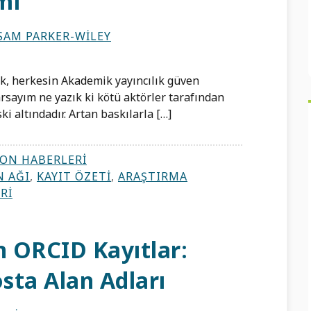
mi
SAM PARKER-WILEY
k, herkesin Akademik yayıncılık güven
rsayım ne yazık ki kötü aktörler tarafından
ki altındadır. Artan baskılarla […]
ON HABERLERI
 AĞI
,
KAYIT ÖZETI
,
ARAŞTIRMA
RI
n ORCID Kayıtlar:
sta Alan Adları