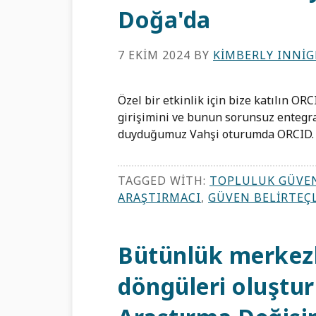
Doğa'da
7 EKIM 2024
BY
KIMBERLY INNIG
Özel bir etkinlik için bize katılın 
girişimini ve bunun sorunsuz enteg
duyduğumuz Vahşi oturumda ORCID. [.
TAGGED WITH:
TOPLULUK GÜVEN
ARAŞTIRMACI
,
GÜVEN BELIRTEÇ
Bütünlük merkezli
döngüleri oluşt