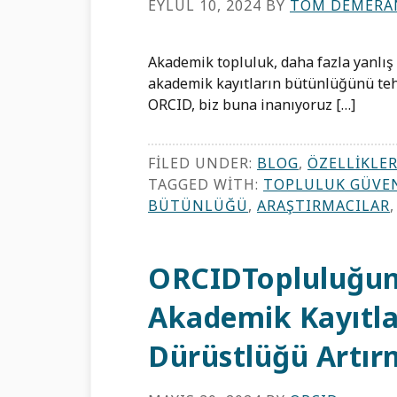
EYLÜL 10, 2024
BY
TOM DEMERA
Akademik topluluk, daha fazla yanlış 
akademik kayıtların bütünlüğünü tehdi
ORCID, biz buna inanıyoruz […]
FILED UNDER:
BLOG
,
ÖZELLIKLE
TAGGED WITH:
TOPLULUK GÜVEN
BÜTÜNLÜĞÜ
,
ARAŞTIRMACILAR
ORCIDTopluluğun
Akademik Kayıtla
Dürüstlüğü Artır