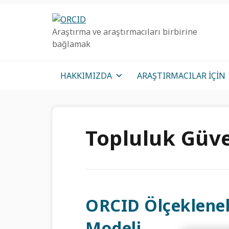
Birincil
Ana
Birincil
Geziye
içeriğe
kenar
Araştırma ve araştırmacıları birbirine
atla
atla
çubuğu
bağlamak
geç
HAKKIMIZDA
ARAŞTIRMACILAR IÇIN
Topluluk Güv
ORCID Ölçekleneb
Modeli