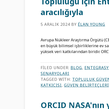
Topluluğu için E
aracılığıyla
5 ARALIK 2024
BY
ÉLAN YOUNG
Avrupa Nükleer Araştırma Örgütü (CERN
en büyük bilimsel işbirliklerine ev sa
yüksek veri katkılarından biridir. ORC
FILED UNDER:
BLOG
,
ENTEGRASY
SENARYOLARI
TAGGED WITH:
TOPLULUK GÜVEN
KATKICISI
,
GÜVEN BELIRTEÇLERI
ORCID NASA'nın y