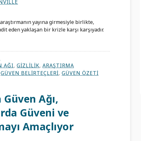
NVILLE
araştırmanın yayına girmesiyle birlikte,
t eden yaklaşan bir krizle karşı karşıyadır.
R
 AĞI
,
GIZLILIK
,
ARAŞTIRMA
,
GÜVEN BELIRTEÇLERI
,
GÜVEN ÖZETI
 Güven Ağı,
rda Güveni ve
mayı Amaçlıyor