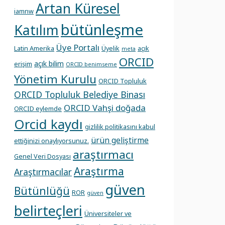
Artan Küresel
iamnw
bütünleşme
Katılım
Üye Portalı
Latin Amerika
Üyelik
açık
meta
ORCID
açık bilim
erişim
ORCID benimseme
Yönetim Kurulu
ORCID Topluluk
ORCID Topluluk Belediye Binası
ORCID Vahşi doğada
ORCID eylemde
Orcid kaydı
gizlilik politikasını kabul
ürün geliştirme
ettiğinizi onaylıyorsunuz.
araştırmacı
Genel Veri Dosyası
Araştırma
Araştırmacılar
güven
Bütünlüğü
ROR
güven
belirteçleri
Üniversiteler ve