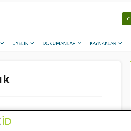
G
ÜYELIK
DÖKÜMANLAR
KAYNAKLAR
uk
 gün ORCID Veri