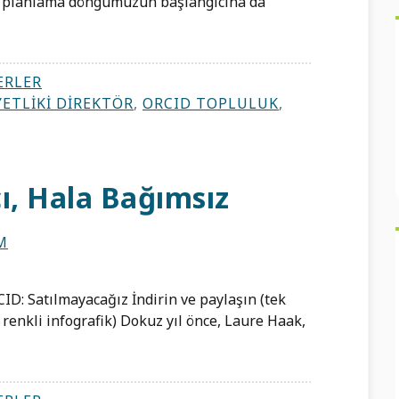
ik planlama döngümüzün başlangıcına da
ERLER
YETLIKI DIREKTÖR
,
ORCID TOPLULUK
,
ı, Hala Bağımsız
M
D: Satılmayacağız İndirin ve paylaşın (tek
 renkli infografik) Dokuz yıl önce, Laure Haak,