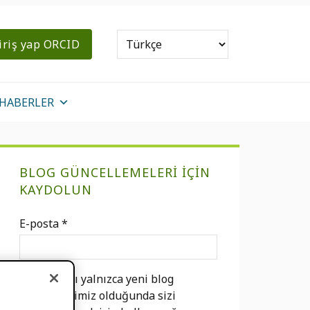
iriş yap ORCID
HABERLER
Birincil
BLOG GÜNCELLEMELERI IÇIN
Kenar
KAYDOLUN
Çubuğu
E-posta
*
E-postanızı yalnızca yeni blog
gönderilerimiz olduğunda sizi