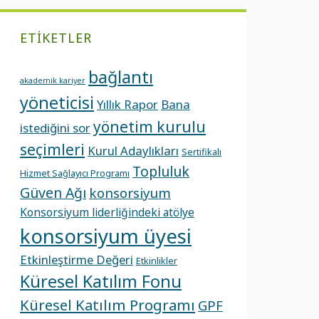
ETIKETLER
bağlantı
akademik kariyer
yöneticisi
Yıllık Rapor
Bana
yönetim kurulu
istediğini sor
seçimleri
Kurul Adaylıkları
Sertifikalı
Topluluk
Hizmet Sağlayıcı Programı
Güven Ağı
konsorsiyum
Konsorsiyum liderliğindeki atölye
konsorsiyum üyesi
Etkinleştirme Değeri
Etkinlikler
Küresel Katılım Fonu
Küresel Katılım Programı
GPF