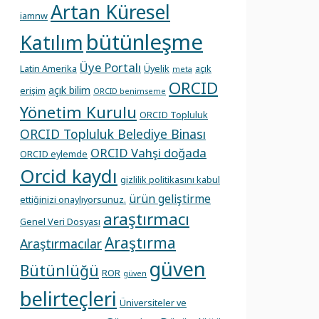
Artan Küresel
iamnw
bütünleşme
Katılım
Üye Portalı
Latin Amerika
Üyelik
açık
meta
ORCID
açık bilim
erişim
ORCID benimseme
Yönetim Kurulu
ORCID Topluluk
ORCID Topluluk Belediye Binası
ORCID Vahşi doğada
ORCID eylemde
Orcid kaydı
gizlilik politikasını kabul
ürün geliştirme
ettiğinizi onaylıyorsunuz.
araştırmacı
Genel Veri Dosyası
Araştırma
Araştırmacılar
güven
Bütünlüğü
ROR
güven
belirteçleri
Üniversiteler ve