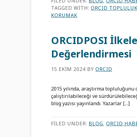
FILED UNDER:
BLOG
,
ORCID HAB
TAGGED WITH:
ORCID TOPLULU
KORUMAK
ORCIDPOSI İlkele
Değerlendirmesi
15 EKIM 2024
BY
ORCID
2015 yılında, araştırma topluluğunu d
çalıştırılabileceği ve sürdürülebileceğ
blog yazısı yayınlandı. Yazarlar […]
FILED UNDER:
BLOG
,
ORCID HAB