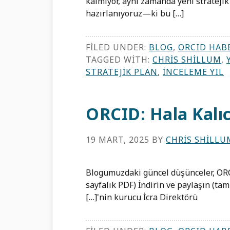
kalmıyor, aynı zamanda yeni stratej
hazırlanıyoruz—ki bu […]
FILED UNDER:
BLOG
,
ORCID HAB
TAGGED WITH:
CHRIS SHILLUM
,
STRATEJIK PLAN
,
İNCELEME YIL
ORCID: Hala Kalıc
19 MART, 2025
BY
CHRIS SHILLU
Blogumuzdaki güncel düşünceler, ORCI
sayfalık PDF) İndirin ve paylaşın (tam
[…]'nin kurucu İcra Direktörü