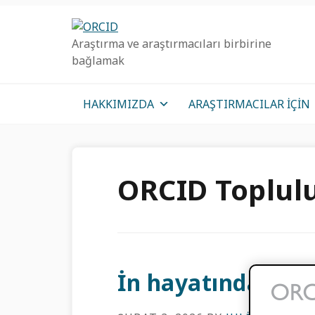
Birincil
Ana
Birincil
Geziye
içeriğe
kenar
Araştırma ve araştırmacıları birbirine
atla
atla
çubuğu
bağlamak
geç
HAKKIMIZDA
ARAŞTIRMACILAR IÇIN
ORCID Toplul
İn hayatında bir