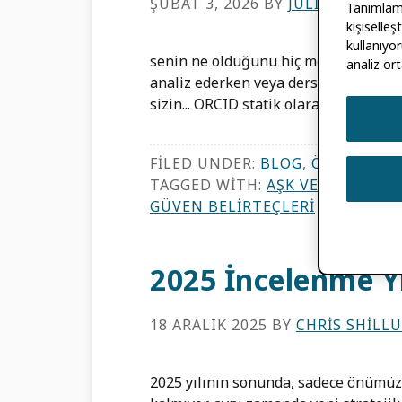
ŞUBAT 3, 2026
BY
JULIE PETRO
,
P
Tanımlama 
kişiselle
kullanıyor
senin ne olduğunu hiç merak ettin m
analiz ort
analiz ederken veya ders verirken o n
sizin... ORCID statik olarak kaydet […]
FILED UNDER:
BLOG
,
ÖZELLIKLE
TAGGED WITH:
AŞK VERI HAFTAS
GÜVEN BELIRTEÇLERI
2025 İncelenme Yı
18 ARALIK 2025
BY
CHRIS SHILL
2025 yılının sonunda, sadece önümüzd