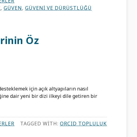
ERLER
K
,
GÜVEN
,
GÜVENI VE DÜRÜSTLÜĞÜ
rinin Öz
esteklemek için açık altyapıların nasıl
ine dair yeni bir dizi ilkeyi dile getiren bir
ERLER
TAGGED WITH:
ORCID TOPLULUK