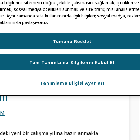
ALOMA MARÍN-ARRAIZA
bilgilerini; sitemizin doğru şekilde çalışmasını sağlamak, içerikleri ve
ştirmek, sosyal medya özellikleri sunmak ve site trafiğimizi analiz etmek
uz. Aynı zamanda site kullanımınızla ilgili bilgileri; sosyal medya, reklam
i ORCID iD Deneyler yaparken, kaynakları
aklarımızla paylaşıyoruz.
e yapıyor? Aklınıza gelebilecek en basit şey,
Tümünü Reddet
R
Tüm Tanımlama Bilgilerini Kabul Et
I
,
META
,
ORCID TOPLULUK
,
ORCID KAYDI
,
Tanımlama Bilgisi Ayarları
lı
UM
eki yeni bir çalışma yılına hazırlanmakla