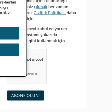
bilgilendirmek için kullanacağız.
 reklamları
Yapabilirsiniz
çıkmak
her zaman.
 için
bizim görmek
Gizlilik Politikası
daha
cılık ve
fazla bilgi için.
izin vermeyi kabul ediyorum
ORCID e-postamı yukarıda
açıklandığı gibi kullanmak için