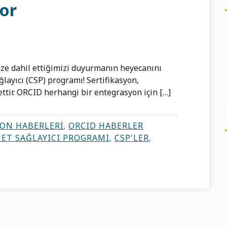
yor
ze dahil ettiğimizi duyurmanın heyecanını
ğlayıcı (CSP) programı! Sertifikasyon,
ttir. ORCID herhangi bir entegrasyon için […]
ON HABERLERI
,
ORCID HABERLER
MET SAĞLAYICI PROGRAMI
,
CSP'LER
,