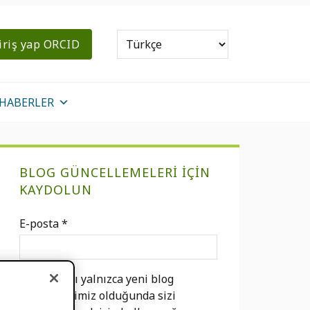
iriş yap ORCID
HABERLER
Birincil
BLOG GÜNCELLEMELERI IÇIN
Kenar
KAYDOLUN
Çubuğu
E-posta
*
E-postanızı yalnızca yeni blog
gönderilerimiz olduğunda sizi