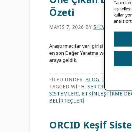
Tanımlama 
kişiselle
Özeti
kullanıyor
analiz ort
MAYIS 7, 2026
BY
SHIVENDRA NA
Araştırmacılar veri girişine daha az, 
en son Değer Yaratma web seminerimi
araya geldik.
FILED UNDER:
BLOG
,
ÜYE HABER
TAGGED WITH:
SERTIFIKALI SERV
SISTEMLERI
,
ETKINLEŞTIRME DE
BELIRTEÇLERI
ORCID Keşif Siste