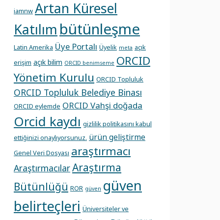
Artan Küresel
iamnw
bütünleşme
Katılım
Üye Portalı
Latin Amerika
Üyelik
açık
meta
ORCID
açık bilim
erişim
ORCID benimseme
Yönetim Kurulu
ORCID Topluluk
ORCID Topluluk Belediye Binası
ORCID Vahşi doğada
ORCID eylemde
Orcid kaydı
gizlilik politikasını kabul
ürün geliştirme
ettiğinizi onaylıyorsunuz.
araştırmacı
Genel Veri Dosyası
Araştırma
Araştırmacılar
güven
Bütünlüğü
ROR
güven
belirteçleri
Üniversiteler ve