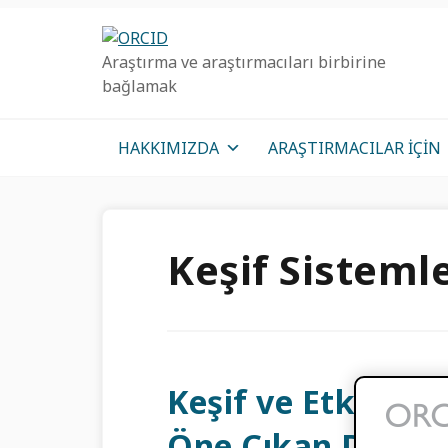
Birincil
Ana
Birincil
Geziye
içeriğe
kenar
Araştırma ve araştırmacıları birbirine
atla
atla
çubuğu
bağlamak
geç
HAKKIMIZDA
ARAŞTIRMACILAR IÇIN
Keşif Sistemle
Keşif ve Etkiyi Ko
Öne Çıkan Değer