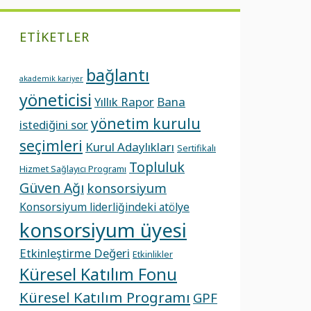
ETIKETLER
bağlantı
akademik kariyer
yöneticisi
Yıllık Rapor
Bana
yönetim kurulu
istediğini sor
seçimleri
Kurul Adaylıkları
Sertifikalı
Topluluk
Hizmet Sağlayıcı Programı
Güven Ağı
konsorsiyum
Konsorsiyum liderliğindeki atölye
konsorsiyum üyesi
Etkinleştirme Değeri
Etkinlikler
Küresel Katılım Fonu
Küresel Katılım Programı
GPF