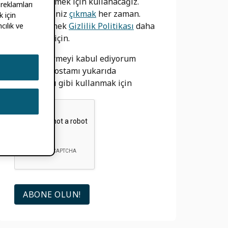
bilgilendirmek için kullanacağız.
 reklamları
Yapabilirsiniz
çıkmak
her zaman.
 için
bizim görmek
Gizlilik Politikası
daha
cılık ve
fazla bilgi için.
izin vermeyi kabul ediyorum
ORCID e-postamı yukarıda
açıklandığı gibi kullanmak için