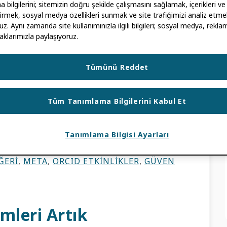
bilgilerini; sitemizin doğru şekilde çalışmasını sağlamak, içerikleri ve
ştirmek, sosyal medya özellikleri sunmak ve site trafiğimizi analiz etmek
uz. Aynı zamanda site kullanımınızla ilgili bilgileri; sosyal medya, reklam
aklarımızla paylaşıyoruz.
IDOO
Tümünü Reddet
keşfe daha çok zaman nasıl ayırabilirler? Bu,
zin temel sorusuydu ve burada […] ile bir
Tüm Tanımlama Bilgilerini Kabul Et
Tanımlama Bilgisi Ayarları
LERI
IS SAĞLAYICI
,
VERI KALITESI
,
KEŞIF
ĞERI
,
META
,
ORCID ETKINLIKLER
,
GÜVEN
mleri Artık