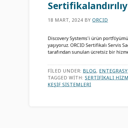
Sertifikalandırılı
18 MART, 2024
BY
ORCID
Discovery Systems'i ürün portföyümü
yaşıyoruz. ORCID Sertifikalı Servis Sa
tarafından sunulan ücretsiz bir hizme
FILED UNDER:
BLOG
,
ENTEGRASY
TAGGED WITH:
SERTIFIKALI HIZ
KEŞIF SISTEMLERI