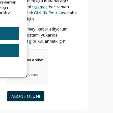
bilgilendirmek için kullanacağız.
 reklamları
Yapabilirsiniz
çıkmak
her zaman.
 için
bizim görmek
Gizlilik Politikası
daha
cılık ve
fazla bilgi için.
izin vermeyi kabul ediyorum
ORCID e-postamı yukarıda
açıklandığı gibi kullanmak için