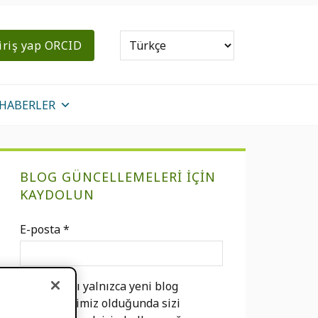
iriş yap ORCID
HABERLER
Birincil
BLOG GÜNCELLEMELERI IÇIN
Kenar
KAYDOLUN
Çubuğu
E-posta
*
E-postanızı yalnızca yeni blog
gönderilerimiz olduğunda sizi