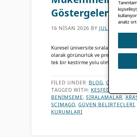
Tanımlama 
kişiselle
Göstergeleri
kullanıyor
analiz ort
16 NISAN 2026
BY
JULIE PETRO
,
Küresel üniversite sıralamalarının y
olarak görünürlük ve prestiji artıran 
tek bir kestirme yolu olmasa da, […]
FILED UNDER:
BLOG
,
ORCID HAB
TAGGED WITH:
KEŞFEDILEBILIRL
BENIMSEME
,
SIRALAMALAR
,
ARA
SCIMAGO
,
GÜVEN BELIRTEÇLERI
KURUMLARI