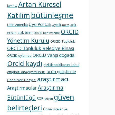
Artan Küresel
iamnw
bütünleşme
Katılım
Üye Portalı
Latin Amerika
Üyelik
açık
meta
ORCID
açık bilim
erişim
ORCID benimseme
Yönetim Kurulu
ORCID Topluluk
ORCID Topluluk Belediye Binası
ORCID Vahşi doğada
ORCID eylemde
Orcid kaydı
gizlilik politikasını kabul
ürün geliştirme
ettiğinizi onaylıyorsunuz.
araştırmacı
Genel Veri Dosyası
Araştırma
Araştırmacılar
güven
Bütünlüğü
ROR
güven
belirteçleri
Üniversiteler ve