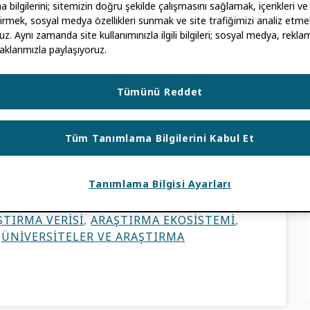
bilgilerini; sitemizin doğru şekilde çalışmasını sağlamak, içerikleri ve
ştirmek, sosyal medya özellikleri sunmak ve site trafiğimizi analiz etmek
uz. Aynı zamanda site kullanımınızla ilgili bilgileri; sosyal medya, reklam
aklarımızla paylaşıyoruz.
PALOMA MARÍN-ARRAIZA
Tümünü Reddet
üksek rekabet ortamında, kurumlar sürekli
"gizli formülü" arıyorlar. Zirveye ulaşmanın
Tüm Tanımlama Bilgilerini Kabul Et
Tanımlama Bilgisi Ayarları
ERLER
IK
,
ARTAN KÜRESEL KATILIM
,
ORCID
ŞTIRMA VERISI
,
ARAŞTIRMA EKOSISTEMI
,
,
ÜNIVERSITELER VE ARAŞTIRMA