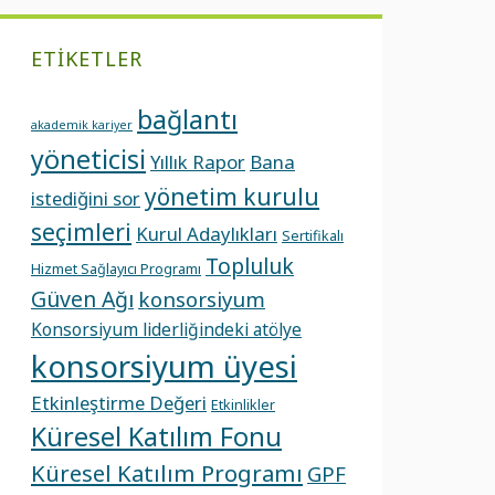
ETIKETLER
bağlantı
akademik kariyer
yöneticisi
Yıllık Rapor
Bana
yönetim kurulu
istediğini sor
seçimleri
Kurul Adaylıkları
Sertifikalı
Topluluk
Hizmet Sağlayıcı Programı
Güven Ağı
konsorsiyum
Konsorsiyum liderliğindeki atölye
konsorsiyum üyesi
Etkinleştirme Değeri
Etkinlikler
Küresel Katılım Fonu
Küresel Katılım Programı
GPF