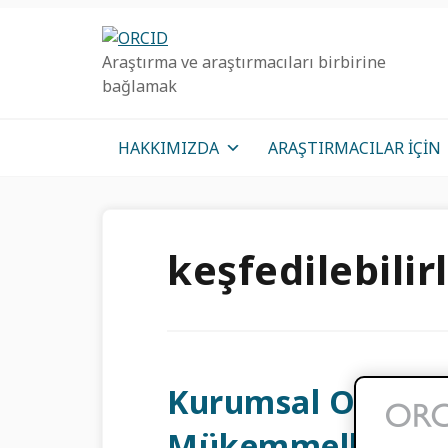
Birincil
Ana
Birincil
Geziye
içeriğe
kenar
Araştırma ve araştırmacıları birbirine
atla
atla
çubuğu
bağlamak
geç
HAKKIMIZDA
ARAŞTIRMACILAR IÇIN
keşfedilebilir
Kurumsal ORCID 
Mükemmelliğinin