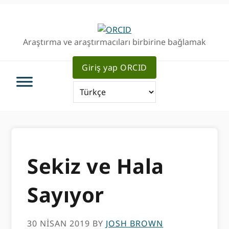
Birincil
Ana
Geziye
içeriğe
atla
atla
Araştırma ve araştırmacıları birbirine bağlamak
Giriş yap ORCID
Sekiz ve Hala
Sayıyor
30 NISAN 2019
BY
JOSH BROWN