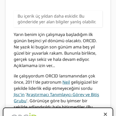
Bu içerik üç yıldan daha eskidir. Bu
gönderide yer alan bilgiler yanlış olabilir.
Yarın benim için çalışmaya başladığım ilk
günün beşinci yıl dönümü olacaktı. ORCID.
Ne yazık ki bugün son günüm ama beş yıl
güzel bir yuvarlak rakam. Bununla birlikte,
gerçek sayı sekiz ve hala devam ediyor.
Açıklamama izin ver…
ile çalışıyordum ORCID lansmanından çok
önce, 2011'de patronum
Neil
gelişigüzel bir
şekilde liderlik edip etmeyeceğimi sordu
Jisc'in
'
Araştırmacı Tanımlayıcı Görev ve Bitiş
Grubu
'. Görünüşe göre bu iyimser bir
şekilde adlandırıldı: hala bitirmediler. (Bu
konuda biraz şakacı olabilirim - o zamandan