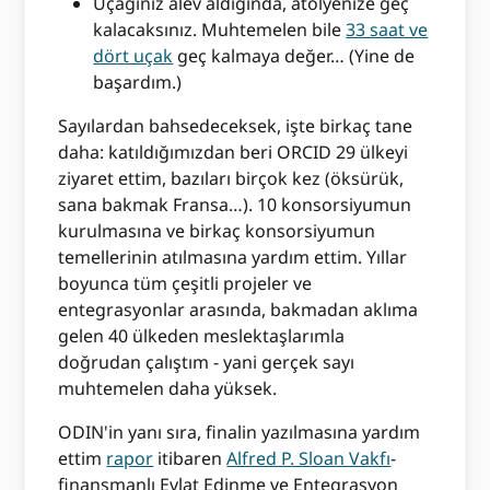
Uçağınız alev aldığında, atölyenize geç
kalacaksınız. Muhtemelen bile
33 saat ve
dört uçak
geç kalmaya değer… (Yine de
başardım.)
Sayılardan bahsedeceksek, işte birkaç tane
daha: katıldığımızdan beri ORCID 29 ülkeyi
ziyaret ettim, bazıları birçok kez (öksürük,
sana bakmak Fransa…). 10 konsorsiyumun
kurulmasına ve birkaç konsorsiyumun
temellerinin atılmasına yardım ettim. Yıllar
boyunca tüm çeşitli projeler ve
entegrasyonlar arasında, bakmadan aklıma
gelen 40 ülkeden meslektaşlarımla
doğrudan çalıştım - yani gerçek sayı
muhtemelen daha yüksek.
ODIN'in yanı sıra, finalin yazılmasına yardım
ettim
rapor
itibaren
Alfred P. Sloan Vakfı
-
finansmanlı Evlat Edinme ve Entegrasyon