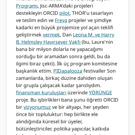
Programı
, Jisc-ARMA'daki projeleri
destekleyin ORCID
pilot
, THOR'u tasarlayın
ve teslim edin ve
Freya
projeler ve şimdiye
kadarki en büyük projemize yol açan teklifi
geliştirmek
vermek
, Dan
Leona M. ve Harry
B. Helmsley Hayırsever Vakfı
(bu, Laure'nin
bana bir milyon dolarla ne yapacağımı
sorduğu bir aramadan sonra geldi, bu da
ilgimi biraz çekti). İlk üç program komitesine
başkanlık ettim.
PIDapalooza
festivaller Son
zamanlarda, birkaç düzine dahiden oluşan
bir grupla çalışacak kadar şanslıydım.
finansman kuruluşları
üzerinde
YÖRÜNGE
proje. Bu işbirlikleri bana şunu öğretti ORCID
bir
vizyonumuz
ve bir altyapı, her şeyden
önce bir topluluktur: hep birlikte ele
alındığında küresel bir üyeler,
bütünleştiriciler, politika yapıcılar, katkıda