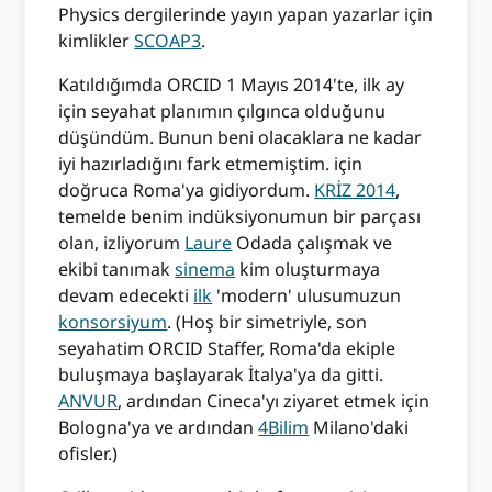
Physics dergilerinde yayın yapan yazarlar için
kimlikler
SCOAP3
.
Katıldığımda ORCID 1 Mayıs 2014'te, ilk ay
için seyahat planımın çılgınca olduğunu
düşündüm. Bunun beni olacaklara ne kadar
iyi hazırladığını fark etmemiştim. için
doğruca Roma'ya gidiyordum.
KRİZ 2014
,
temelde benim indüksiyonumun bir parçası
olan, izliyorum
Laure
Odada çalışmak ve
ekibi tanımak
sinema
kim oluşturmaya
devam edecekti
ilk
'modern' ulusumuzun
konsorsiyum
. (Hoş bir simetriyle, son
seyahatim ORCID Staffer, Roma'da ekiple
buluşmaya başlayarak İtalya'ya da gitti.
ANVUR
, ardından Cineca'yı ziyaret etmek için
Bologna'ya ve ardından
4Bilim
Milano'daki
ofisler.)