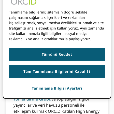
beri 'araştırmacılar için bir tanımlayıcı
benimsemeli miyiz, öyleyse hangisi?'
Tanımlama bilgilerini; sitemizin doğru şekilde
sorusunu sormaktan iD'lerin
çalışmasını sağlamak, içerikleri ve reklamları
entegrasyonunu derinleştirmeye ve
kişiselleştirmek, sosyal medya özellikleri sunmak ve site
araştırma ekibinin üyeleriyle çalışmaya
trafiğimizi analiz etmek için kullanıyoruz. Aynı zamanda
geçtik. grup, sistem satıcıları ve
Jisc'deki
site kullanımınızla ilgili bilgileri; sosyal medya,
reklamcılık ve analiz ortaklarımızla paylaşıyoruz.
takım
iD'lerin etkinleştirdiği bağlantılardan
yararlanmak için yenilik yapmak ve yeni
araçlar oluşturmak. Yani, kesinlikle 'bitmedi',
Tümünü Reddet
ama bu aslında çok iyi bir şey.)
Jisc için son görevlerimden biri, toplantıda
Tüm Tanımlama Bilgilerini Kabul Et
bir açılış konuşması yapmaktı.
ORCID kayıt
başlatma
2012'de Berlin'deydim, sonra
CERN
.
Oradayken, hala birlikte çalışıyordum. ORCID
Tanımlama Bilgisi Ayarları
o zaman üye olarak
Sosyal Yardım
Yönlendirme Grubu
ve topladığımız gibi
yayıncılar ve veri havuzu personeli ile
etkileşim kurmak ORCID Katılan High Energy