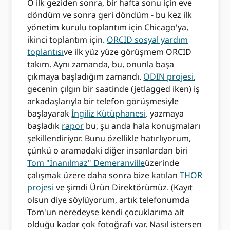
O ilk geziden sonra, bir hafta sonu için eve
döndüm ve sonra geri döndüm - bu kez ilk
yönetim kurulu toplantım için Chicago'ya,
ikinci toplantım için.
ORCID sosyal yardım
toplantısı
ve ilk yüz yüze görüşmem ORCID
takım. Aynı zamanda, bu, onunla başa
çıkmaya başladığım zamandı.
ODIN projesi
,
gecenin çılgın bir saatinde (jetlagged iken) iş
arkadaşlarıyla bir telefon görüşmesiyle
başlayarak
İngiliz Kütüphanesi
. yazmaya
başladık
rapor
bu, şu anda hala konuşmaları
şekillendiriyor. Bunu özellikle hatırlıyorum,
çünkü o aramadaki diğer insanlardan biri
Tom "İnanılmaz" Demeranville
üzerinde
çalışmak üzere daha sonra bize katılan
THOR
projesi
ve şimdi Ürün Direktörümüz. (Kayıt
olsun diye söylüyorum, artık telefonumda
Tom'un neredeyse kendi çocuklarıma ait
olduğu kadar çok fotoğrafı var. Nasıl istersen