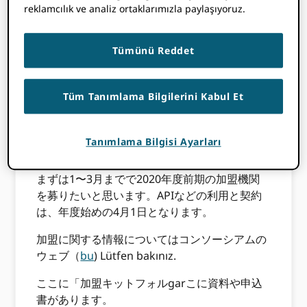
reklamcılık ve analiz ortaklarımızla paylaşıyoruz.
Bu içerik üç yıldan daha eskidir. Bu
Tümünü Reddet
gönderide yer alan bilgiler yanlış olabilir.
[avatar user=”Camillia Lu” size=”thumbnail”
Tüm Tanımlama Bilgilerini Kabul Et
align=”left” /]
ORCID2020 Haziran 1'de ICT'nin
Tanımlama Bilgisi Ayarları
yenilenmesi
EKSENLER
bu bir gerçektir.
まずは1〜3月までで2020年度前期の加盟機関
を募りたいと思います。APIなどの利用と契約
は、年度始めの4月1日となります。
加盟に関する情報についてはコンソーシアムの
ウェブ（
bu
) Lütfen bakınız.
ここに「加盟キットフォルgarこに資料や申込
書があります。