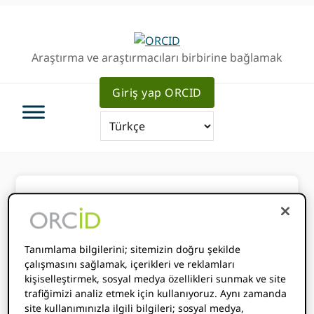
Birincil
Ana
Geziye
içeriğe
atla
atla
Araştırma ve araştırmacıları birbirine bağlamak
Giriş yap ORCID
Bu bir gerçek
Tanımlama bilgilerini; sitemizin doğru şekilde
mi?
çalışmasını sağlamak, içerikleri ve reklamları
kişiselleştirmek, sosyal medya özellikleri sunmak ve site
trafiğimizi analiz etmek için kullanıyoruz. Aynı zamanda
ŞUBAT 7, 2020
BY
CAMILLIA LU
site kullanımınızla ilgili bilgileri; sosyal medya,