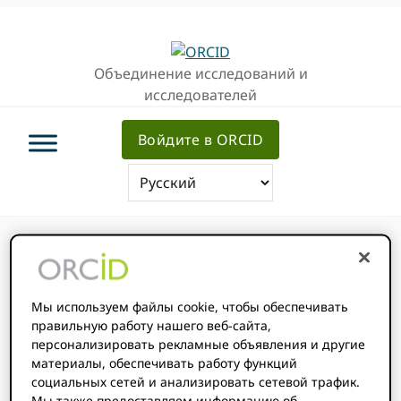
Перейти
Перейти
Перейти
к
к
к
основной
основному
основной
Объединение исследований и
навигации
содержанию
врезке
исследователей
Войдите в ORCID
Вы здесь:
Главная
/
О нас ORCID
/
Мы используем файлы cookie, чтобы обеспечивать
Услуги
/
Публичный API
/
Reading
правильную работу нашего веб-сайта,
ORCID учет
персонализировать рекламные объявления и другие
материалы, обеспечивать работу функций
социальных сетей и анализировать сетевой трафик.
Мы также предоставляем информацию об