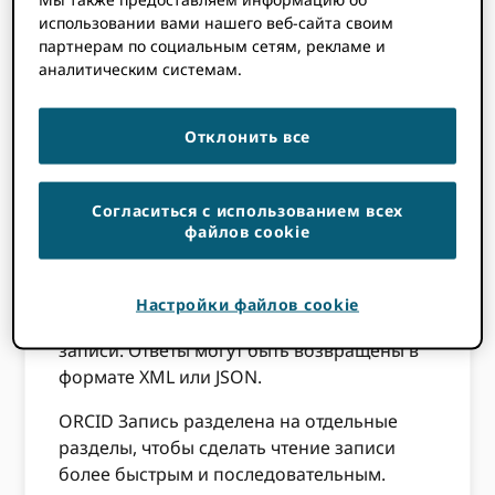
Reading ORCID
использовании вами нашего веб-сайта своим
партнерам по социальным сетям, рекламе и
учет
аналитическим системам.
Отклонить все
Вы можете облегчить жизнь своим
пользователям, получая данные из их
Согласиться с использованием всех
ORCID записи для заполнения ваших
файлов cookie
форм, систем и т. д. С помощью ORCID API,
вы можете прочитать биографические
данные и информацию о
Настройки файлов cookie
исследовательской деятельности на ORCID
записи. Ответы могут быть возвращены в
формате XML или JSON.
ORCID Запись разделена на отдельные
разделы, чтобы сделать чтение записи
более быстрым и последовательным.