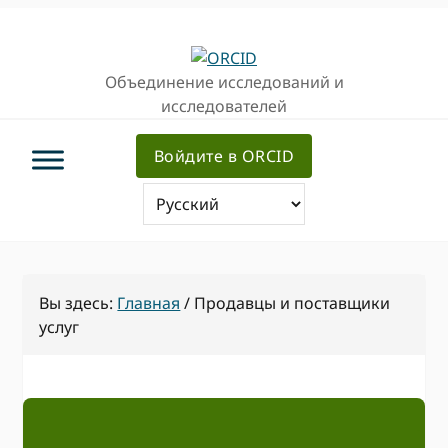
Перейти
Перейти
к
к
основной
основному
Объединение исследований и
навигации
содержанию
исследователей
Войдите в ORCID
Вы здесь:
Главная
/
Продавцы и поставщики
услуг