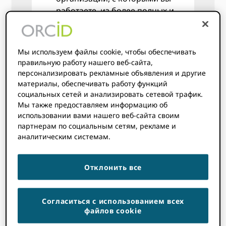
работаете, из более полных и
качественных данных, повышая
при этом эффективность и
экономя время за счет
Мы используем файлы cookie, чтобы обеспечивать
автоматизации.
правильную работу нашего веб-сайта,
персонализировать рекламные объявления и другие
улучшить видимость и
материалы, обеспечивать работу функций
возможность обнаружения
социальных сетей и анализировать сетевой трафик.
вашего сервиса, добавив
Мы также предоставляем информацию об
ссылки из ORCID записи и
использовании вами нашего веб-сайта своим
подключение собственных
партнерам по социальным сетям, рекламе и
профилей исследователей к
аналитическим системам.
ORCIDданные в открытом
доступе
Отклонить все
сэкономьте всем время и
уменьшите количество ошибок
ввода при заполнении форм,
Согласиться с использованием всех
файлов cookie
таких как заявки на грант или
подачу рукописи