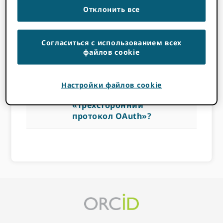
протокол
Отклонить все
OAuth»?
Согласиться с использованием всех
файлов cookie
14 НОЯБРЯ 2022
BY
ROB BLACKBURN
Настройки файлов cookie
a
Как работает
«трехсторонний
протокол OAuth»?