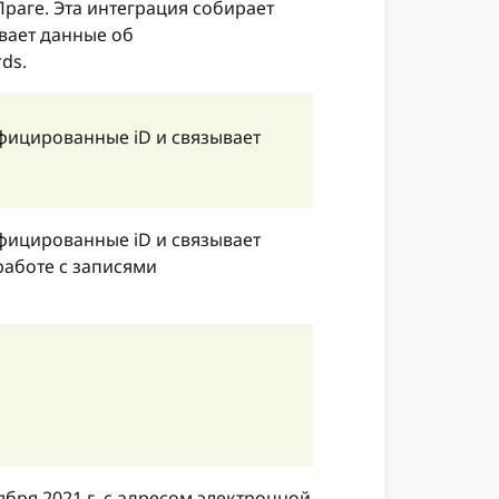
раге. Эта интеграция собирает
вает данные об
ds.
ифицированные iD и связывает
ифицированные iD и связывает
аботе с записями
бря 2021 г. с адресом электронной