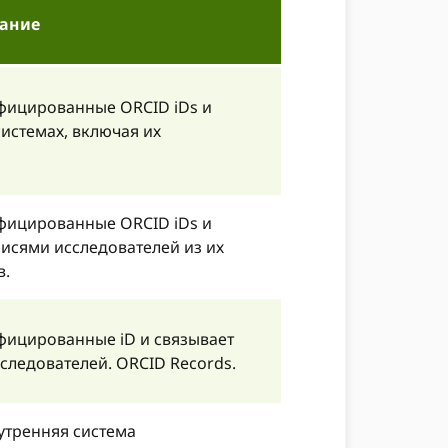
ание
ифицированные ORCID iDs и
системах, включая их
ифицированные ORCID iDs и
писями исследователей из их
в.
ифицированные iD и связывает
следователей. ORCID Records.
утренняя система