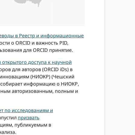
еводы в Реестр и информационные
сти о ORCID и важность PID,
ьзования для ORCID принятие.
 открытого доступа к научной
ров для авторов (ORCID iDs) в
 инновациям (НИОКР) (Чешский
Р собирает информацию о НИОКР,
енным авторизованным, полным и
ет по исследованиям и
ыпустил
призвать
ациям, публикуемым в
нализа.