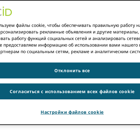
 (NTK)
https://orcid.org/0000-0002-6445-2183
.
едовательские и высшие учебные заведения Чешской Рес
е (NTK)
, набирают обороты в создании чешского ORCID
ьзуем файлы cookie, чтобы обеспечивать правильную работу н
персонализировать рекламные объявления и другие материалы,
та потребления ORCID в Чешской Республике исследова
вать работу функций социальных сетей и анализировать сетев
сить качество и открытость исследовательской информ
е предоставляем информацию об использовании вами нашего 
е (NTK)
может предложить скоординированный национ
артнерам по социальным сетям, рекламе и аналитическим сист
рации и принятия ORCID в Чехии. В конце сентября 202
льного сообщества практиков, совместно организовав 
Отклонить все
уму
. » Презентация на семинаре была
Ева Гнаткова
, Коо
ы PID и метаданных Technische Informationsbibliothek (T
иблиотечного дела при Карловом университете;
Барбор
Согласиться с использованием всех файлов cookie
неджер по работе с глобальным консорциумом в ORCID.
ироко распространенног
Настройки файлов cookie