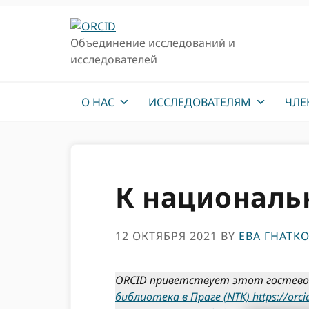
Перейти
Перейти
к
к
Объединение исследований и
основной
основному
исследователей
навигации
содержанию
О НАС
ИССЛЕДОВАТЕЛЯМ
ЧЛЕ
К националь
12 ОКТЯБРЯ 2021
BY
ЕВА ГНАТК
ORCID приветствует этот гостево
библиотека в Праге (NTK)
https://or