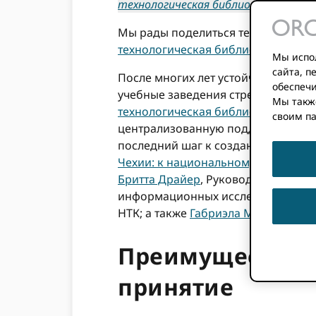
технологическая библиотека в Праге
Мы рады поделиться тем, что иссл
технологическая библиотека в Праг
Мы испол
сайта, 
После многих лет устойчивого рос
обеспечи
учебные заведения стремятся повы
Мы такж
технологическая библиотека в Праг
своим п
централизованную поддержку интег
последний шаг к созданию официа
Чехии: к национальному консорци
Бритта Драйер
, Руководитель служб
информационных исследований и б
НТК; а также
Габриэла Мехиас
, Ме
Преимущества ш
принятие