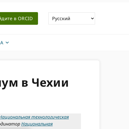
йдите в ORCID
А
ум в Чехии
Национальная технологическая
ординатор
Национальная