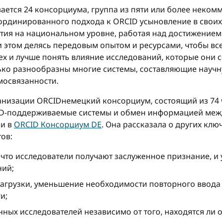
ается 24 консорциума, группа из пяти или более неком
рдинированного подхода к ORCID усыновление в своих 
тия на национальном уровне, работая над достижением
и этом делясь передовым опытом и ресурсами, чтобы вс
ех и лучше понять влияние исследований, которые они 
ько разнообразны многие системы, составляющие научн
мосвязанности.
ганизации ORCIDнемецкий консорциум, состоящий из 74 
RCID-поддерживаемые системы и обмен информацией ме
ли в
ORCID Консорциум DE
. Она рассказала о других кл
ов:
 что исследователи получают заслуженное признание, и 
ний;
грузки, уменьшение необходимости повторного ввода о
и;
ных исследователей независимо от того, находятся ли 