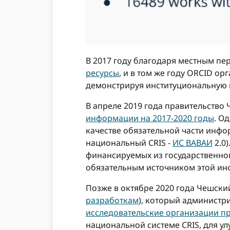
В 2017 году благодаря местным п
ресурсы
, и в том же году ORCID о
демонстрируя институциональную 
В апреле 2019 года правительство
информации на 2017-2020 годы
. О
качестве обязательной части инф
национальный CRIS -
ИС ВАВАИ
2.0
финансируемых из государственно
обязательным источником этой и
Позже в октябре 2020 года Чешски
разработкам
), который администр
исследовательские организации п
национальной системе CRIS, для у