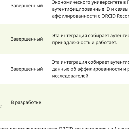
Экономического университета в П
Завершенный
аутентифицированные iD и связы
аффилированности с ORCID Recor
Эта интеграция собирает аутент
Завершенный
принадлежность и работает.
Эта интеграция собирает аутент
Завершенный
данные об аффилированности и р
исследователей.
В разработке
е
вание исследователями ORCID, по состоянию на 1 сентя