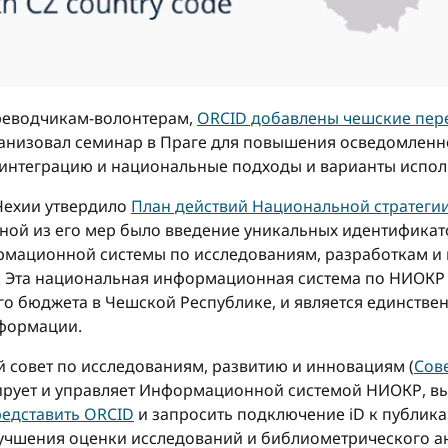
ереводчикам-волонтерам,
ORCID добавлены чешские пер
рганизовал семинар в Праге для повышения осведомленно
интеграцию и национальные подходы и варианты испол
 Чехии утвердило
План действий Национальной стратегии
дной из его мер было введение уникальных идентификато
ормационной системы по исследованиям, разработкам и
). Эта национальная информационная система по НИОК
го бюджета в Чешской Республике, и является единств
нформации.
й совет по исследованиям, развитию и инновациям (
Сов
ирует и управляет Информационной системой НИОКР, в
редставить ORCID
и запросить подключение iD к публик
лучшения оценки исследований и библиометрического а