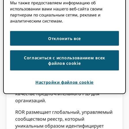
Мы также предоставляем информацию об
PID для цифровых объектов, таких как
использовании вами нашего веб-сайта своим
публикации (например, DOI)
партнерам по социальным сетям, рекламе и
аналитическим системам.
PID для исследовательской
деятельности (например, RAID),
PID для грантов и финансирования
Отклонить все
(например, DOI гранта) и
PID для исследовательских
Согласиться с использованием всех
организаций (например, ROR ID)
файлов cookie
В этой статье мы обсудим, что такое ROR,
почему и как он ORCID поддерживает ROR
Настройки файлов cookie
(Реестр исследовательских организаций) в
качестве предпочтительного PID для
организаций.
ROR размещает глобальный, управляемый
сообществом реестр, который
уникальным образом идентифицирует