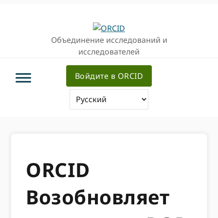
Перейти
Перейти
к
к
основной
основному
Объединение исследований и
навигации
содержанию
исследователей
Войдите в ORCID
ORCID
Возобновляет