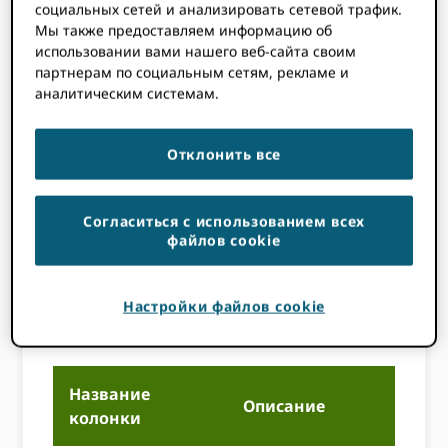
Ваш файл был сохранен в
социальных сетей и анализировать сетевой трафик.
Мы также предоставляем информацию об
кодировке UTF-8, особенно
использовании вами нашего веб-сайта своим
если вы используете символы,
партнерам по социальным сетям, рекламе и
отличные от английских
аналитическим системам.
(например, тильды, седильи,
акуты или диакритические
знаки).
Отклонить все
В файл не были добавлены
дополнительные переносы
Согласиться с использованием всех
строк.
файлов cookie
Ваш файл соответствует
правилам проверки,
Настройки файлов cookie
указанным в следующей
таблице.
Название
Описание
П
колонки