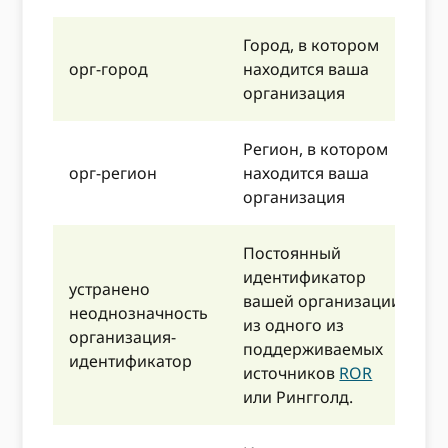
Город, в котором
н
орг-город
находится ваша
з
организация
Регион, в котором
Н
орг-регион
находится ваша
с
организация
Постоянный
идентификатор
устранено
н
вашей организации
неоднозначность
П
из одного из
организация-
–
поддерживаемых
идентификатор
–
источников
ROR
или Рингголд.