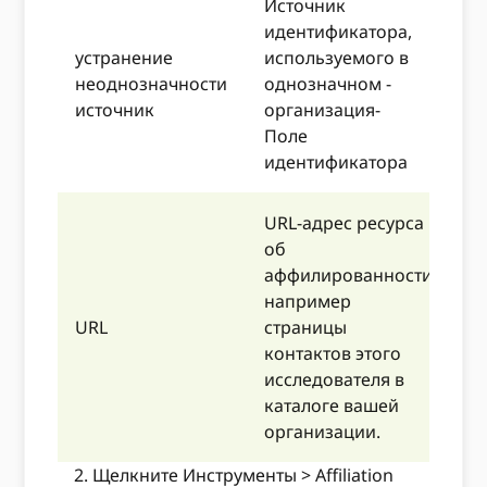
Источник
н
идентификатора,
б
устранение
используемого в
з
неоднозначности
однозначном -
Р
источник
организация-
в
Поле
Р
идентификатора
URL-адрес ресурса
об
аффилированности,
например
Н
URL
страницы
h
контактов этого
t
исследователя в
каталоге вашей
организации.
Щелкните Инструменты > Affiliation