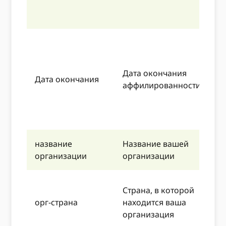
-
-
П
8
м
Дата окончания
Дата окончания
м
аффилированности
-
-
-
название
Название вашей
О
организации
организации
н
Страна, в которой
i
орг-страна
находится ваша
П
организация
M