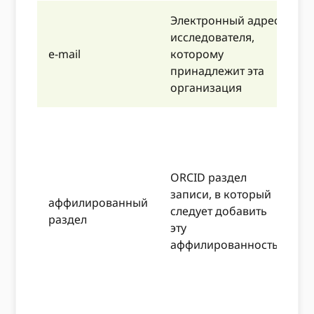
Электронный адрес
н
исследователя,
п
e-mail
которому
д
принадлежит эта
н
организация
l
Н
б
з
ORCID раздел
-
записи, в который
-
аффилированный
следует добавить
-
раздел
эту
-
аффилированность
д
-
-
–