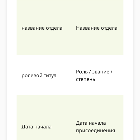
П
4
П
название отдела
Название отдела
Б
ж
м
П
Роль / звание /
4
ролевой титул
степень
П
м
П
8
м
Дата начала
Дата начала
м
присоединения
-