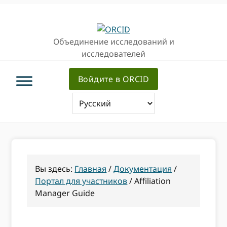
Перейти
Перейти
Перейти
к
к
к
основной
основному
основной
Объединение исследований и
навигации
содержанию
врезке
исследователей
Войдите в ORCID
Вы здесь:
Главная
/
Документация
/
Портал для участников
/
Affiliation
Manager Guide