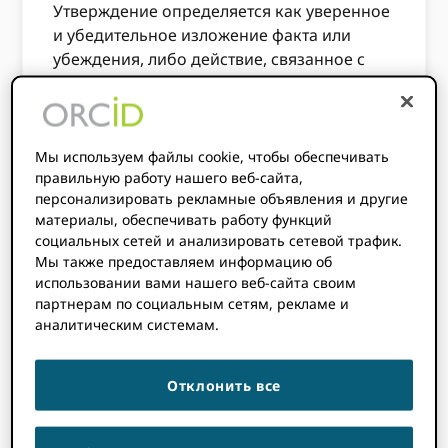
Утверждение определяется как уверенное
и убедительное изложение факта или
убеждения, либо действие, связанное с
утверждением чего-либо, или
осуществление полномочий, уверенное и
решительное.
Мы используем файлы cookie, чтобы обеспечивать
Как это относится к ORCID- спросите вы?
правильную работу нашего веб-сайта,
ORCID обеспечивает связь между
персонализировать рекламные объявления и другие
отдельными исследователями (через их
материалы, обеспечивать работу функций
социальных сетей и анализировать сетевой трафик.
ORCID iD), а также их деятельность и
Мы также предоставляем информацию об
принадлежность (через другие
использовании вами нашего веб-сайта своим
идентификаторы и API), которые
партнерам по социальным сетям, рекламе и
утверждаются - либо исследователем,
аналитическим системам.
либо с их разрешения, ORCID члены.
Анатомия ORCID Утверждение
Отклонить все
Хотя утверждения могут показаться