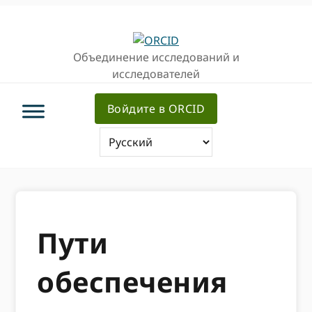
Перейти
Перейти
к
к
основной
основному
Объединение исследований и
навигации
содержанию
исследователей
Войдите в ORCID
Пути
обеспечения