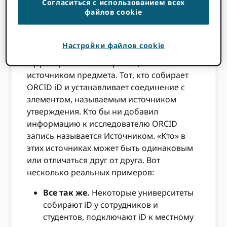
простыми, все может быстро усложняться.
Согласиться с использованием всех
файлов cookie
Мы заботимся о трех отношениях в
утверждении. Происхождение элемента,
источник утверждения и источник. Кто
Настройки файлов cookie
опубликовал действие или является
аффилированной стороной, является
источником предмета. Тот, кто собирает
ORCID iD и устанавливает соединение с
элементом, называемым источником
утверждения. Кто бы ни добавил
информацию к исследователю ORCID
запись называется Источником. «Кто» в
этих источниках может быть одинаковым
или отличаться друг от друга. Вот
несколько реальных примеров:
Все так же.
Некоторые университеты
собирают iD у сотрудников и
студентов, подключают iD к местному