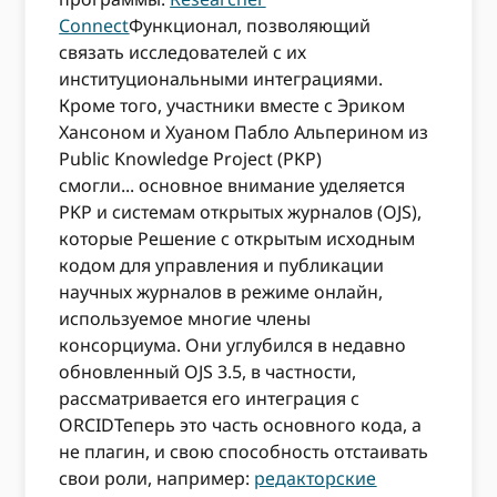
Connect
Функционал, позволяющий
связать исследователей с их
институциональными интеграциями.
Кроме того, участники вместе с Эриком
Хансоном и Хуаном Пабло Альперином из
Public Knowledge Project (PKP)
смогли...
основное внимание уделяется
PKP и системам открытых журналов (OJS),
которые
Решение с открытым исходным
кодом для управления и публикации
научных журналов в режиме онлайн,
используемое
многие члены
консорциума.
Oни
углубился в
недавно
обновленный
OJS 3.5, в частности,
рассматривается его интеграция с
ORCIDТеперь это часть основного кода, а
не плагин, и
свою
способность отстаивать
свои роли, например:
редакторские