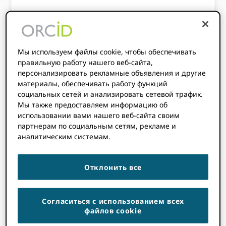
ORCID Семинар для руководителей
консорциумов, состоявшийся 5–6 марта в
Ванкувере, был организован
Мы используем файлы cookie, чтобы обеспечивать
Университетом Саймона Фрейзера при
правильную работу нашего веб-сайта,
поддержке Канадской сети научных
персонализировать рекламные объявления и другие
знаний (CRKN). В семинаре приняли
материалы, обеспечивать работу функций
социальных сетей и анализировать сетевой трафик.
участие руководители наших
Мы также предоставляем информацию об
консорциумов из Бразилии, Канады,
использовании вами нашего веб-сайта своим
Японии, Латинской Америки и Карибского
партнерам по социальным сетям, рекламе и
бассейна, Швеции и США, а также другие
аналитическим системам.
участники.
ORCID Настольные
Участники
из Франции, Шри-Ланки и США стремятся
Отклонить все
согласовать стратегии и обменяться
мнениями о развивающихся тенденциях.
ORCID экосистемы.
Согласиться с использованием всех
файлов cookie
Руководители консорциумов с самого
начала выстроили отличную динамику