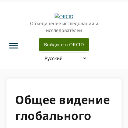
Перейти
Перейти
к
к
основной
основному
Объединение исследований и
навигации
содержанию
исследователей
Войдите в ORCID
Общее видение
глобального