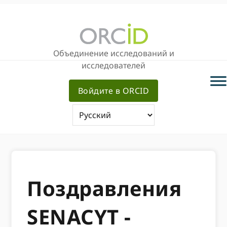
Перейти
Перейти
к
к
основной
основному
навигации
содержанию
Объединение исследований и
исследователей
Войдите в ORCID
Поздравления
SENACYT -