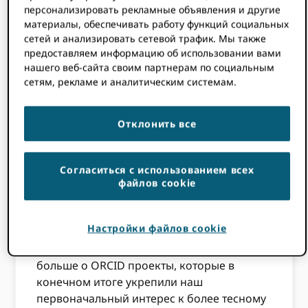
SENACYT был заинтересован в
персонализировать рекламные объявления и другие
сотрудничестве с ORCID более двух лет
материалы, обеспечивать работу функций социальных
через различные программы или офисы
сетей и анализировать сетевой трафик. Мы также
SENACYT, особенно
Платформа ABC
,
предоставляем информацию об использовании вами
Дирекция НИОКР
, и
Национальная
нашего веб-сайта своим партнерам по социальным
сетям, рекламе и аналитическим системам.
исследовательская система (SNI)
.
Отклонить все
Платформа ABC
Однако благодаря платформе ABC,
Согласиться с использованием всех
международному сотрудничеству и
файлов cookie
Андреа Мора из
Национальный
университет Коста-Рики
, мы установили
Настройки файлов cookie
более тесные отношения с ORCID
команда, которая побудила нас узнать
больше о ORCID проекты, которые в
конечном итоге укрепили наш
первоначальный интерес к более тесному