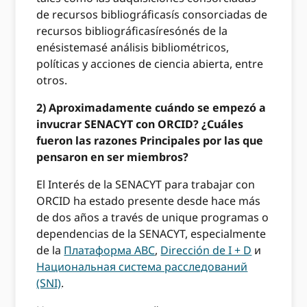
de recursos bibliográficasís consorciadas de
recursos bibliográficasíresónés de la
enésistemasé análisis bibliométricos,
políticas y acciones de ciencia abierta, entre
otros.
2) Aproximadamente cuándo se empezó a
invucrar SENACYT con ORCID? ¿Cuáles
fueron las razones Principales por las que
pensaron en ser miembros?
El Interés de la SENACYT para trabajar con
ORCID ha estado presente desde hace más
de dos años a través de unique programas o
dependencias de la SENACYT, especialmente
de la
Платаформа ABC
,
Dirección de I + D
и
Национальная система расследований
(SNI)
.