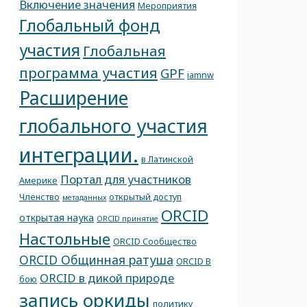
Включение значения
Мероприятия
Глобальный фонд
участия
Глобальная
программа участия
GPF
iamnw
Расширение
глобального участия
интеграции.
в Латинской
Портал для участников
Америке
Членство
открытый доступ
метаданных
ORCID
открытая наука
ORCID принятие
Настольные
ORCID Сообщество
ORCID Общинная ратуша
ORCID В
ORCID в дикой природе
бою
запись оркиды
политику