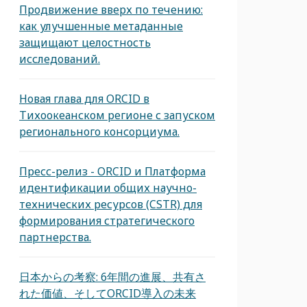
Продвижение вверх по течению:
как улучшенные метаданные
защищают целостность
исследований.
Новая глава для ORCID в
Тихоокеанском регионе с запуском
регионального консорциума.
Пресс-релиз - ORCID и Платформа
идентификации общих научно-
технических ресурсов (CSTR) для
формирования стратегического
партнерства.
日本からの考察: 6年間の進展、共有さ
れた価値、そしてORCID導入の未来