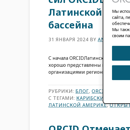
Латинской Амер
Мы испол
сайта, п
бассейна
обеспечи
Мы такж
своим па
31 ЯНВАРЯ 2024
BY
ANA PATRIC
С начала ORCIDЛатинская Америка 
хорошо представлены как ORCID п
организациями региона. Хотя сего
РУБРИКИ:
БЛОГ
,
ORCID НОВОС
С ТЕГАМИ:
КАРИБСКИЙ
,
РАСШИ
ЛАТИНСКОЙ АМЕРИКЕ
,
ОТКРЫ
ORCID Отмечает