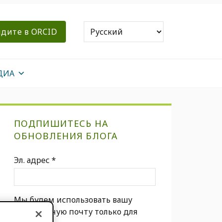
дите в ORCID
ДИА
Первичная
ПОДПИШИТЕСЬ НА
боковая
ОБНОВЛЕНИЯ БЛОГА
панель
Эл. адрес
*
Мы будем использовать вашу
электронную почту только для