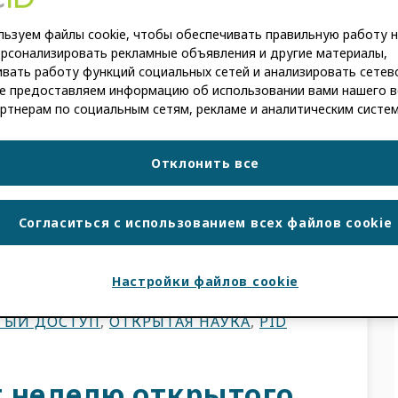
ики и Карибского
ьзуем файлы cookie, чтобы обеспечивать правильную работу н
ерсонализировать рекламные объявления и другие материалы,
вать работу функций социальных сетей и анализировать сетев
е предоставляем информацию об использовании вами нашего в
ртнерам по социальным сетям, рекламе и аналитическим систе
IA CARDOSO
Отклонить все
и страны Карибского бассейна всегда были
ерсоналом, исследователями и
дня мы […]
Согласиться с использованием всех файлов cookie
ТИ
Настройки файлов cookie
РЕНИЕ ГЛОБАЛЬНОГО УЧАСТИЯ
,
В
ТЫЙ ДОСТУП
,
ОТКРЫТАЯ НАУКА
,
PID
 неделю открытого