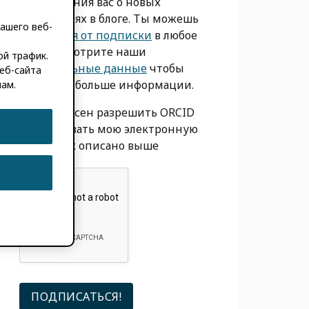
уведомления вас о новых
сообщениях в блоге. Ты можешь
ашего веб-
отказаться от подписки
в любое
время. Смотрите наши
ой трафик.
Персональные данные
чтобы
еб-сайта
получить больше информации.
мам.
Я согласен разрешить ORCID
использовать мою электронную
почту, как описано выше