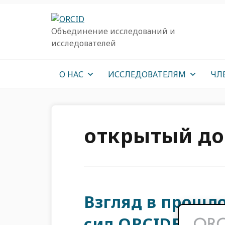
Перейти
Перейти
Перейти
к
к
к
Объединение исследований и
основной
основному
основной
исследователей
навигации
содержанию
врезке
О НАС
ИССЛЕДОВАТЕЛЯМ
ЧЛ
открытый до
Взгляд в прошл
сил ORCIDБудущ