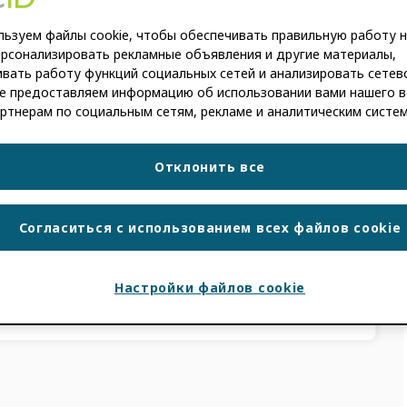
ьзуем файлы cookie, чтобы обеспечивать правильную работу н
IN
ерсонализировать рекламные объявления и другие материалы,
вать работу функций социальных сетей и анализировать сетев
е предоставляем информацию об использовании вами нашего в
нформация, содержащаяся в этом посте,
ртнерам по социальным сетям, рекламе и аналитическим систе
годарность Вероник Кирмер, главному
…]
Отклонить все
ПРОДУКТА
РЬЕРА
,
CREDIT
,
РАЗРАБОТКА
Согласиться с использованием всех файлов cookie
ВАНИЯ
,
ТАКСОНОМИЯ ИССЛЕДОВАНИЙ
,
Настройки файлов cookie