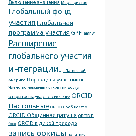
Включение значения
Мероприятия
Глобальный фонд
участия
Глобальная
программа участия
GPF
iamnw
Расширение
глобального участия
интеграции.
в Латинской
Портал для участников
Америке
Членство
открытый доступ
метаданных
ORCID
открытая наука
ORCID принятие
Настольные
ORCID Сообщество
ORCID Общинная ратуша
ORCID В
ORCID в дикой природе
бою
запись оркиды
политику