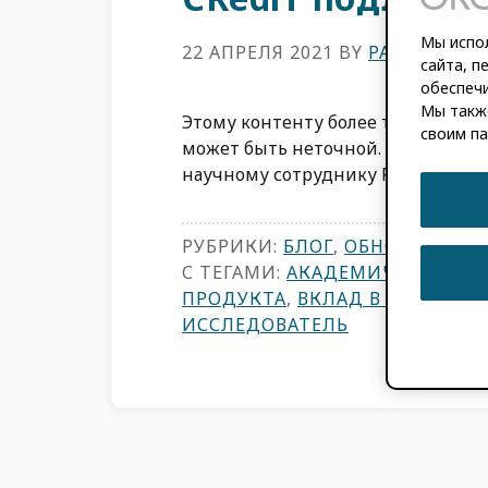
Мы испол
22 АПРЕЛЯ 2021
BY
PAULA DEMA
сайта, п
обеспечи
Мы такж
Этому контенту более трех лет. И
своим па
может быть неточной. Особая бла
научному сотруднику PLOS, за ее [
РУБРИКИ:
БЛОГ
,
ОБНОВЛЕНИЯ 
С ТЕГАМИ:
АКАДЕМИЧЕСКАЯ КА
ПРОДУКТА
,
ВКЛАД В ИССЛЕДО
ИССЛЕДОВАТЕЛЬ