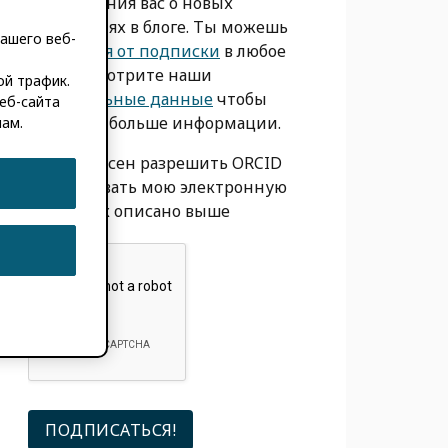
уведомления вас о новых
сообщениях в блоге. Ты можешь
ашего веб-
отказаться от подписки
в любое
время. Смотрите наши
ой трафик.
Персональные данные
чтобы
еб-сайта
получить больше информации.
мам.
Я согласен разрешить ORCID
использовать мою электронную
почту, как описано выше