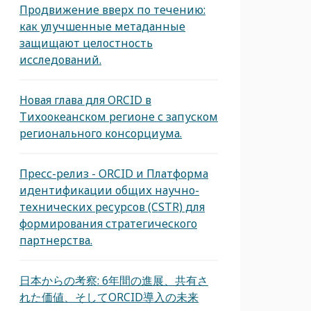
Продвижение вверх по течению:
как улучшенные метаданные
защищают целостность
исследований.
Новая глава для ORCID в
Тихоокеанском регионе с запуском
регионального консорциума.
Пресс-релиз - ORCID и Платформа
идентификации общих научно-
технических ресурсов (CSTR) для
формирования стратегического
партнерства.
日本からの考察: 6年間の進展、共有さ
れた価値、そしてORCID導入の未来