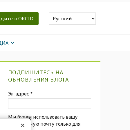
дите в ORCID
ДИА
Первичная
ПОДПИШИТЕСЬ НА
боковая
ОБНОВЛЕНИЯ БЛОГА
панель
Эл. адрес
*
Мы будем использовать вашу
электронную почту только для