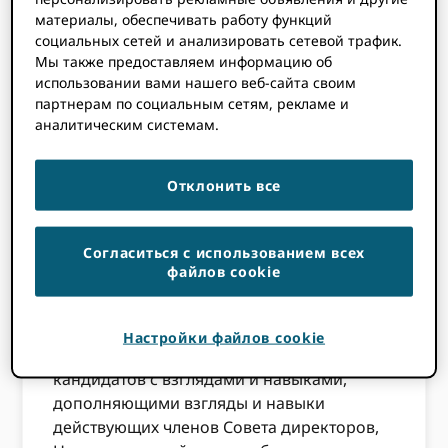
быть связаны с какой-либо
материалы, обеспечивать работу функций
социальных сетей и анализировать сетевой трафик.
организацией.
ORCID членская
Мы также предоставляем информацию об
организация
.
использовании вами нашего веб-сайта своим
партнерам по социальным сетям, рекламе и
Критерии выбора
аналитическим системам.
Отклонить все
Каждый год наш Совет устанавливает
критерии для отбора новых членов
Совета, чтобы поддерживать баланс
Согласиться с использованием всех
навыков, необходимых для управления
файлов cookie
организацией, и обеспечивать
разнообразное представительство от
ORCIDсообщества заинтересованных
Настройки файлов cookie
сторон.
В этом году, стремясь найти
кандидатов с взглядами и навыками,
дополняющими взгляды и навыки
действующих членов Совета директоров,