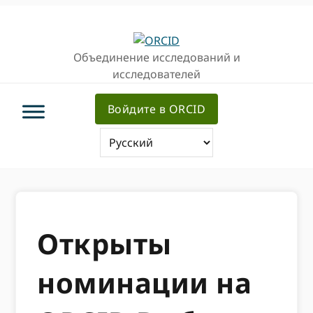
Перейти
Перейти
к
к
основной
основному
Объединение исследований и
навигации
содержанию
исследователей
Войдите в ORCID
Открыты
номинации на