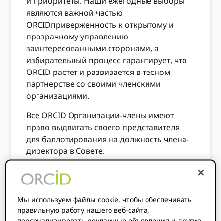
и приоритеты. Наши ежегодные выборы
являются важной частью
ORCIDприверженность к открытому и
прозрачному управлению
заинтересованными сторонами, а
избирательный процесс гарантирует, что
ORCID растет и развивается в тесном
партнерстве со своими членскими
организациями.
Все ORCID Организации-члены имеют
право выдвигать своего представителя
для баллотирования на должность члена-
директора в Совете.
В этом году мы планируем заполнить до
шести вакансий в совете директоров,
состоящем из членов организации.
Мы используем файлы cookie, чтобы обеспечивать
Чтобы подать заявку на должность
правильную работу нашего веб-сайта,
члена совета директоров, вы должны
персонализировать рекламные объявления и другие