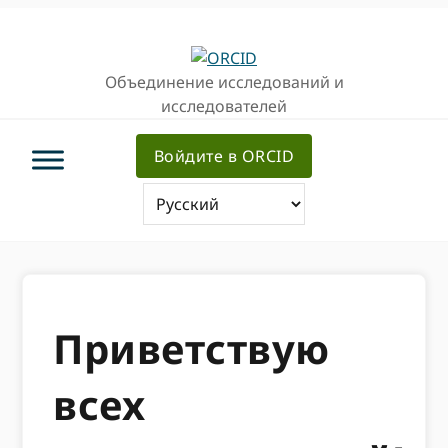
Перейти
Перейти
к
к
основной
основному
Объединение исследований и
навигации
содержанию
исследователей
Войдите в ORCID
Приветствую
всех