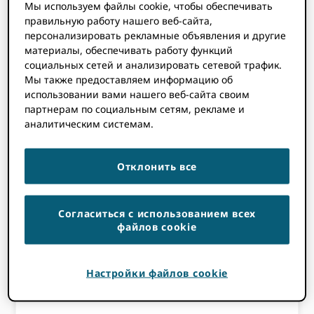
Мы используем файлы cookie, чтобы обеспечивать
Я рад поделиться с вами захватывающей
правильную работу нашего веб-сайта,
возможностью для исследователей
персонализировать рекламные объявления и другие
принять участие в... ORCIDУправление:
материалы, обеспечивать работу функций
работа в составе ORCID Консультативный
социальных сетей и анализировать сетевой трафик.
Мы также предоставляем информацию об
совет исследователей.
использовании вами нашего веб-сайта своим
партнерам по социальным сетям, рекламе и
ORCID
аналитическим системам.
Консультативный
Отклонить все
совет
исследователей
Согласиться с использованием всех
файлов cookie
(ORAC) — прием
заявок открыт
Настройки файлов cookie