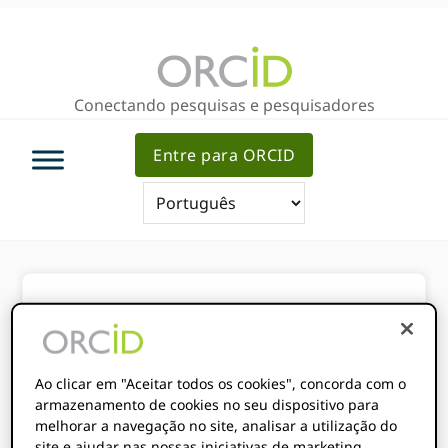
Ir
Ir
Skip
para
para
to
a
o
sidebar
navegação
conteúdo
primária
Conectando pesquisas e pesquisadores
primária
principal
Entre para ORCID
Você está aqui:
Início
/
Sobre ORCID
/
Serviços
/
API pública
/
Pesquisando o
registro
Ao clicar em "Aceitar todos os cookies", concorda com o
armazenamento de cookies no seu dispositivo para
melhorar a navegação no site, analisar a utilização do
site e ajudar nas nossas iniciativas de marketing.