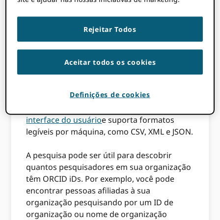
Pesquisando o
registro
Rejeitar Todos
Aceitar todos os cookies
O ORCID API suporta a pesquisa de ORCID
registro usando a sintaxe de consulta SOLR
Definições de cookies
popular. A API de pesquisa permite consultas
mais complexas do que nossas
pesquisar
interface do usuário
e suporta formatos
legíveis por máquina, como CSV, XML e JSON.
A pesquisa pode ser útil para descobrir
quantos pesquisadores em sua organização
têm ORCID iDs. Por exemplo, você pode
encontrar pessoas afiliadas à sua
organização pesquisando por um ID de
organização ou nome de organização