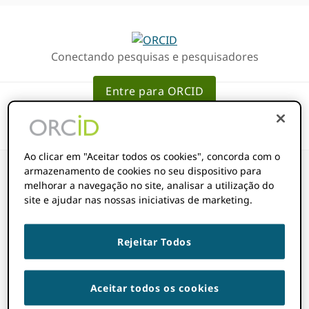
Ir
Ir
para
para
a
o
Conectando pesquisas e pesquisadores
navegação
conteúdo
primária
principal
Entre para ORCID
Ao clicar em "Aceitar todos os cookies", concorda com o
armazenamento de cookies no seu dispositivo para
melhorar a navegação no site, analisar a utilização do
site e ajudar nas nossas iniciativas de marketing.
Registros
Rejeitar Todos
atualizados
Aceitar todos os cookies
14 DE NOVEMBRO DE 2022
BY
ROB