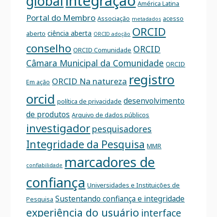
integração
global
América Latina
Portal do Membro
Associação
acesso
metadados
ORCID
ciência aberta
aberto
ORCID adoção
conselho
ORCID
ORCID Comunidade
Câmara Municipal da Comunidade
ORCID
registro
ORCID Na natureza
Em ação
orcid
desenvolvimento
política de privacidade
de produtos
Arquivo de dados públicos
investigador
pesquisadores
Integridade da Pesquisa
MMR
marcadores de
confiabilidade
confiança
Universidades e Instituições de
Sustentando confiança e integridade
Pesquisa
experiência do usuário
interface