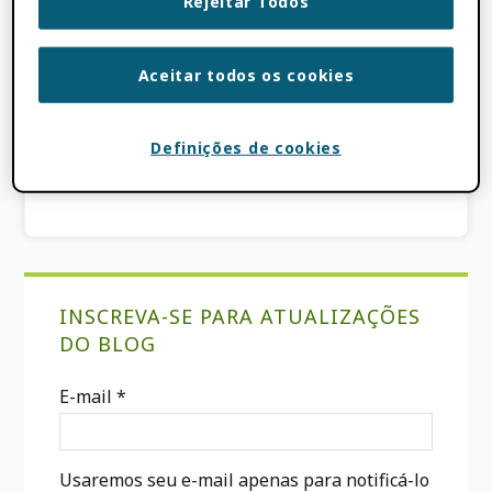
Rejeitar Todos
ARQUIVADO EM:
BLOG
,
ORCID
NOTÍCIAS
Aceitar todos os cookies
TAGGED COM:
CASRAI
,
COMENTÁRIOS
DA COMUNIDADE
,
TIPO DE TRABALHO
,
Definições de cookies
FUNCIONA
Sidebar
INSCREVA-SE PARA ATUALIZAÇÕES
primária
DO BLOG
E-mail
*
Usaremos seu e-mail apenas para notificá-lo