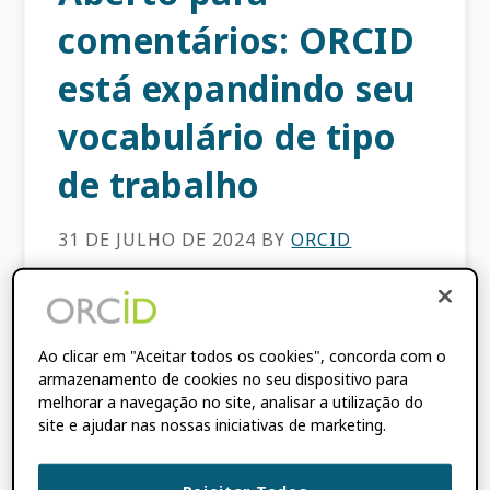
comentários: ORCID
está expandindo seu
vocabulário de tipo
de trabalho
31 DE JULHO DE 2024
BY
ORCID
No momento em que este artigo foi escrito,
havia 130 milhões de obras no ORCID
Ao clicar em "Aceitar todos os cookies", concorda com o
Registro vinculado a 5.8 milhões de
armazenamento de cookies no seu dispositivo para
pesquisadores, incluindo artigos de
melhorar a navegação no site, analisar a utilização do
periódicos, capítulos de livros, trabalhos
site e ajudar nas nossas iniciativas de marketing.
apresentados em conferências, conjuntos de
dados e artefatos de software. […]