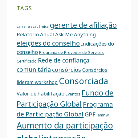
TAGS
gerente de afiliação
carreira acadêmica
Relatório Anual
Ask Me Anything
eleições do conselho
Indicações do
conselho
Programa de Provedor de Serviços
Rede de confiança
Certificado
comunitária
consórcios
Consórcios
Consorciada
lideram workshop
Fundo de
Valor de habilitação
Eventos
Participação Global
Programa
de Participação Global
GPF
iamnw
Aumento da participação