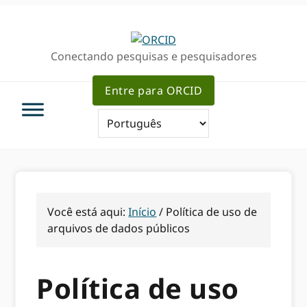
Ir
Ir
para
para
a
o
Conectando pesquisas e pesquisadores
navegação
conteúdo
primária
principal
Entre para ORCID
Você está aqui:
Início
/
Política de uso de
arquivos de dados públicos
Política de uso