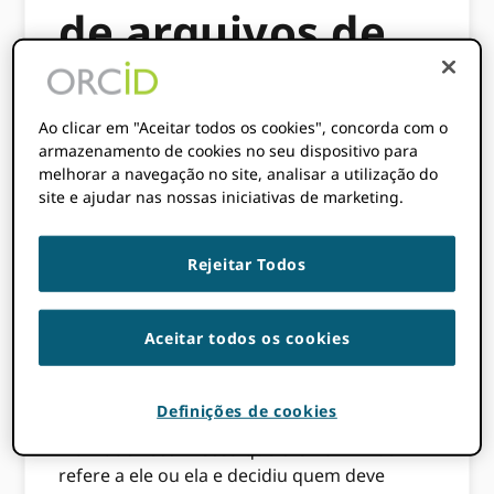
de arquivos de
dados públicos
Ao clicar em "Aceitar todos os cookies", concorda com o
armazenamento de cookies no seu dispositivo para
melhorar a navegação no site, analisar a utilização do
ORCID(“ORCID”) Procura apoiar um amplo
site e ajudar nas nossas iniciativas de marketing.
acesso a ORCID Informações de registro
para a comunidade de pesquisa. Para esse
fim, ORCID libera anualmente um arquivo de
Rejeitar Todos
dados públicos de todos os dados públicos
no ORCID Registro associado a um ORCID
Aceitar todos os cookies
registro criado ou reivindicado por um
indivíduo. (Por “reivindicado” queremos
dizer que onde uma organização criou um
Definições de cookies
ORCID iD em nome de um indivíduo, o
indivíduo reconheceu que o ORCID iD se
refere a ele ou ela e decidiu quem deve