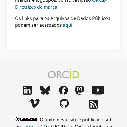
marcas e logotipos, consulte nosso
ORCID
Diretrizes de marca
.
Os links para os Arquivos de Dados Públicos
podem ser acessados
aqui.
.
O texto deste site é publicado sob
um
Licença CC0
. ORCID™, o ORCID logotipo e