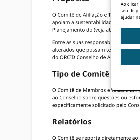
Ao clica
seu dispo
O Comitê de Afiliação e Taxas (o “Co
ajudar na
apoiam a sustentabilidade da organ
Planejamento do (veja abaixo).
Entre as suas responsabilidades est
alterados que possam ter impacto na
do ORCID Conselho de Administração 
Tipo de Comitê
O Comitê de Membros e Taxas é um C
ao Conselho sobre questões ou esfor
especificamente solicitado pelo Co
Relatórios
O Comitê se reporta diretamente ao 