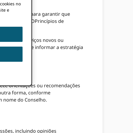
 cookies no
ite e
cas de adesão para garantir que
adesão a ORCIDPrincípios de
e adesão e serviços novos ou
ções, a fim de informar a estratégia
nece orientações ou recomendações
 outra forma, conforme
em nome do Conselho.
sões, incluindo opiniões