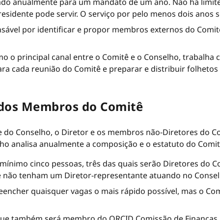
ado anualmente para um mandato de um ano. Não há limit
sidente pode servir. O serviço por pelo menos dois anos se
sável por identificar e propor membros externos do Comit
o o principal canal entre o Comitê e o Conselho, trabalha
ra cada reunião do Comitê e preparar e distribuir folheto
 dos Membros do Comitê
do Conselho, o Diretor e os membros não-Diretores do C
lho analisa anualmente a composição e o estatuto do Comit
ínimo cinco pessoas, três das quais serão Diretores do C
 não tenham um Diretor-representante atuando no Conse
eencher quaisquer vagas o mais rápido possível, mas o Com
ue também será membro do ORCID Comissão de Finanças.