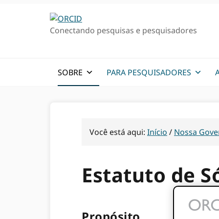
Ir
Ir
para
para
Conectando pesquisas e pesquisadores
a
o
navegação
conteúdo
primária
principal
SOBRE
PARA PESQUISADORES
Você está aqui:
Início
/
Nossa Gove
Estatuto de S
Propósito