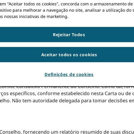
r em "Aceitar todos os cookies", concorda com o armazenamento de
sitivo para melhorar a navegação no site, analisar a utilização do s
mitê”) é responsável pela avaliação contínua de ORCIDpolíti
s nossas iniciativas de marketing.
ização, ao mesmo tempo que incentivam a ampla adoção e 
Rejeitar Todos
á a supervisão de projectos que explorem novos modelos d
 adesão, incluindo a compreensão dos seus custos e implica
(o “Conselho”).
Aceitar todos os cookies
Definições de cookies
omitê Consultivo Permanente do Conselho. Como tal, for
ços específicos, conforme estabelecido nesta Carta ou de
nselho. Não tem autoridade delegada para tomar decisões 
Conselho, fornecendo um relatório resumido de suas discus