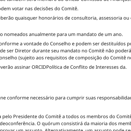
dem votar nas decisões do Comitê.
erão quaisquer honorários de consultoria, assessoria ou
ão nomeados anualmente para um mandato de um ano.
forme a vontade do Conselho e podem ser destituídos po
de ser Diretor durante seu mandato no Comitê não poderá 
nselho (sujeito aos requisitos de composição do Comitê n
rão assinar ORCIDPolítica de Conflito de Interesses da.
e conforme necessário para cumprir suas responsabilidad
 pelo Presidente do Comitê a todos os membros do Comitê.
ideoconferência. O quórum consistirá da maioria dos memb
provar um assunto. Alternativamente, um assunto pode s