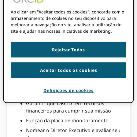
da Diretoria
Ao clicar em "Aceitar todos os cookies", concorda com o
armazenamento de cookies no seu dispositivo para
melhorar a navegação no site, analisar a utilização do
O Conselho é responsável por:
site e ajudar nas nossas iniciativas de marketing.
Desenvolvendo e atualizando
regularmente ORCIDplano estratégico
Rejeitar Todos
de
Revisão de metas e políticas
organizacionais de alto nível para apoiar
Aceitar todos os cookies
esse plano
Supervisão ORCIDdesempenho
Definições de cookies
organizacional e financeiro de
Garantir que ORCID tem recursos
financeiros para cumprir sua missão
Função da placa de monitoramento
Nomear o Diretor Executivo e avaliar seu