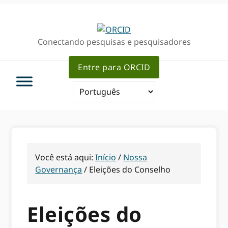
Ir
Ir
para
para
a
o
Conectando pesquisas e pesquisadores
navegação
conteúdo
primária
principal
Entre para ORCID
Você está aqui:
Início
/
Nossa
Governança
/
Eleições do Conselho
Eleições do