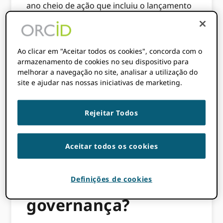
ano cheio de ação que incluiu o lançamento
do registro ROR e API, bem como a adição
de suporte para ROR IDs em sistemas como
Datacite.
, Dryad, Wikidata e GRID.
Ao clicar em "Aceitar todos os cookies", concorda com o
Têm surgido perguntas sobre ORCIDo
armazenamento de cookies no seu dispositivo para
melhorar a navegação no site, analisar a utilização do
envolvimento de ROR e nossos planos para
site e ajudar nas nossas iniciativas de marketing.
apoiar ROR no ORCID Registro, então
estamos dedicando a postagem de hoje a
todas as coisas ORCID + RO.
Rejeitar Todos
Is ORCID está
Aceitar todos os cookies
envolvido no projeto
ROR e na
Definições de cookies
governança?