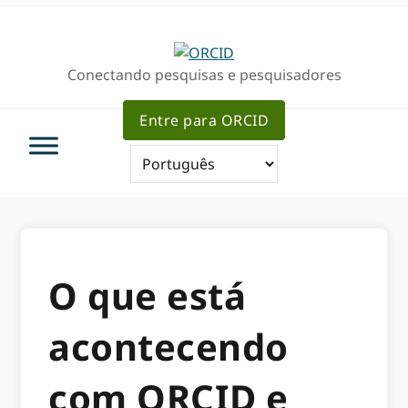
Ir
Ir
para
para
a
o
Conectando pesquisas e pesquisadores
navegação
conteúdo
primária
principal
Entre para ORCID
O que está
acontecendo
com ORCID e