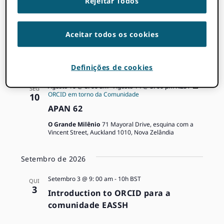
de
Rejeitar Todos
a
Agosto de 2026
de
data.
Eventos
nave
Agosto 10 @ 8: 00 am
-
Agosto 13 @ 5: 00 pm
KST
SEG
ORCID em torno da Comunidade
10
Aceitar todos os cookies
e
IFLA WLIC 2026
BEXCO
55 APEC-ro, Haeundae-gu, Busan, Coreia do Sul
Navegaç
Definições de cookies
de
Agosto 10 @ 8: 00 am
-
Agosto 14 @ 5: 00 pm
NZST
SEG
ORCID em torno da Comunidade
10
Visualiza
APAN 62
O Grande Milênio
71 Mayoral Drive, esquina com a
Vincent Street, Auckland 1010, Nova Zelândia
Setembro de 2026
Setembro 3 @ 9: 00 am
-
10h
BST
QUI
3
Introduction to ORCID para a
comunidade EASSH