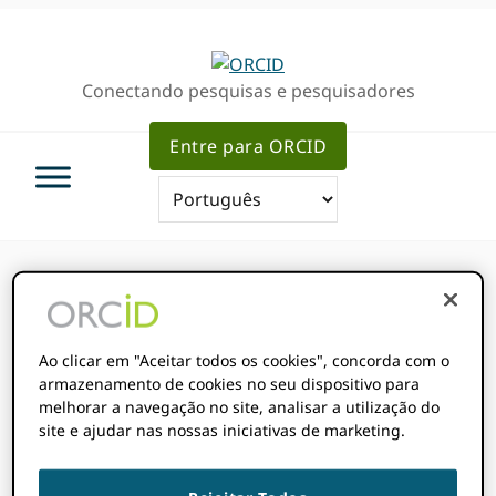
Ir
Ir
Skip
para
para
to
a
o
sidebar
Conectando pesquisas e pesquisadores
navegação
conteúdo
primária
primária
principal
Entre para ORCID
ORCID Eventos
Ao clicar em "Aceitar todos os cookies", concorda com o
armazenamento de cookies no seu dispositivo para
melhorar a navegação no site, analisar a utilização do
Eventos
site e ajudar nas nossas iniciativas de marketing.
Próximas
Pesquisa
Even
PESQUISAR
LISTA
Show
Selecione
vista
Filters