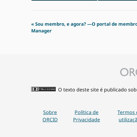
Navegação
«
Sou membro, e agora? —O portal de membros
Manager
evento
O texto deste site é publicado s
Sobre
Política de
Termos 
ORCID
Privacidade
utilizaç