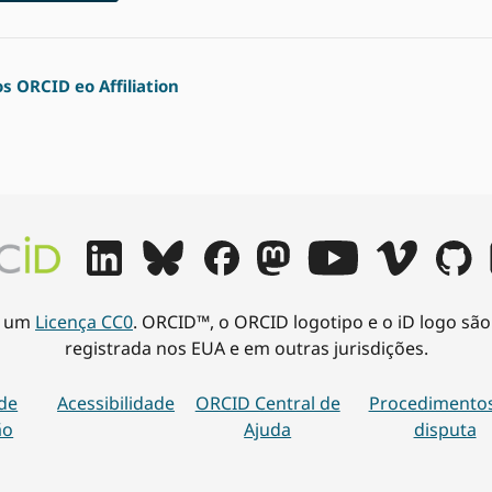
 ORCID eo Affiliation
ob um
Licença CC0
. ORCID™, o ORCID logotipo e o iD logo sã
registrada nos EUA e em outras jurisdições.
de
Acessibilidade
ORCID Central de
Procedimento
ão
Ajuda
disputa