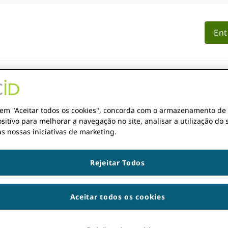
Ent
ASSOCIAÇÃO
DOCUMENTAÇÃO
RECURSOS
r em "Aceitar todos os cookies", concorda com o armazenamento de
sitivo para melhorar a navegação no site, analisar a utilização do s
s nossas iniciativas de marketing.
Rejeitar Todos
:00h
EST
Aceitar todos os cookies
ar seu fuso horário. Tentar
recarregando
a página.