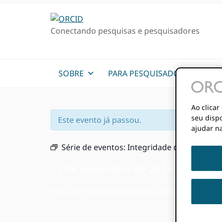
Ir
Ir
Skip
para
para
to
Conectando pesquisas e pesquisadores
a
o
sidebar
navegação
conteúdo
primária
primária
principal
SOBRE
PARA PESQUISADORES
Ao clica
seu dispo
Este evento já passou.
ajudar na
Série de eventos:
Integridade da Pesquisa
13 de novembro de 2024
11h
12
@
-
Hora de início onde
você é
:
Não foi possível detect