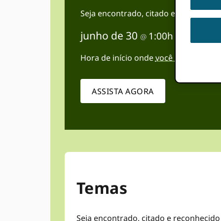
Seja encontrado, citado e reconheci
junho de 30
1:00h
1:45h
@
-
CST
Hora de início onde
você é
:
Não foi possí
ASSISTA AGORA
Temas
Seja encontrado, citado e reconhecid