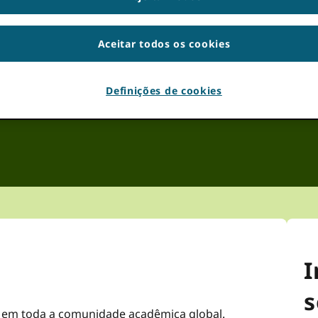
do em toda a comunidade acadêmica global.
Aceitar todos os cookies
vel detectar seu fuso horário. Tentar
recarregando
a página.
Definições de cookies
I
s
o em toda a comunidade acadêmica global.