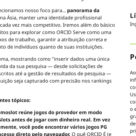
ecionamos nosso foco para...
panorama da
L
na Ásia, manter uma identidade profissional
In
l cada vez mais competitivo. Iremos além do básico
gitos para explorar como ORCID Serve como uma
os de trabalho, garantir a atribuição correta e
nto de indivíduos quanto de suas instituições.
P
tema, mostrando como "inserir dados uma única
vida da sua pesquisa — desde solicitações de
Ao
ritos até a gestão de resultados de pesquisa —
in
tuição seja capturado com precisão nos rankings
co
Us
tes tópicos:
co
o 
emoslot reúne jogos do provedor em modo
gr
lots antes de jogar com dinheiro real. Em vez
de
amente, você pode encontrar vários jogos PG
pr
acesso direto pelo navegador.
O quê ORCID É (e