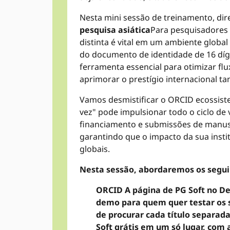
Nesta mini sessão de treinamento, dir
pesquisa asiática
Para pesquisadores 
distinta é vital em um ambiente globa
do documento de identidade de 16 dí
ferramenta essencial para otimizar flux
aprimorar o prestígio internacional ta
Vamos desmistificar o ORCID ecossis
vez" pode impulsionar todo o ciclo de 
financiamento e submissões de manusc
garantindo que o impacto da sua insti
globais.
Nesta sessão, abordaremos os seguin
ORCID A página de PG Soft no D
demo para quem quer testar os s
de procurar cada título separad
Soft grátis em um só lugar, com 