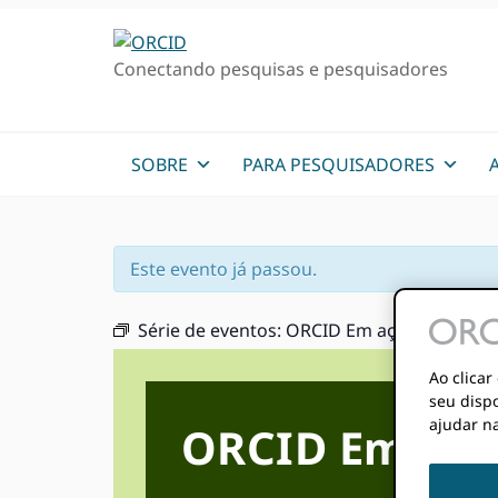
Ir
Ir
Skip
para
para
to
Conectando pesquisas e pesquisadores
a
o
sidebar
navegação
conteúdo
primária
primária
principal
SOBRE
PARA PESQUISADORES
Este evento já passou.
Série de eventos:
ORCID Em ação
Ao clica
seu dispo
ajudar na
ORCID Em ação