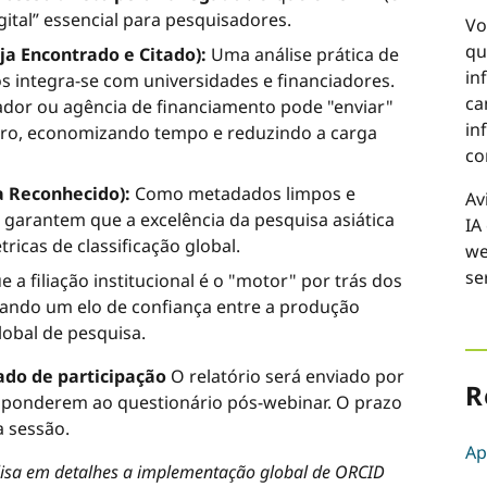
gital” essencial para pesquisadores.
Vo
qu
ja Encontrado e Citado):
Uma análise prática de
in
integra-se com universidades e financiadores.
ca
dor ou agência de financiamento pode "enviar"
in
tro, economizando tempo e reduzindo a carga
co
ja Reconhecido):
Como metadados limpos e
Av
) garantem que a excelência da pesquisa asiática
IA
ricas de classificação global.
we
se
e a filiação institucional é o "motor" por trás dos
iando um elo de confiança entre a produção
lobal de pesquisa.
cado de participação
O relatório será enviado por
R
esponderem ao questionário pós-webinar. O prazo
a sessão.
Ap
lisa em detalhes a implementação global de ORCID