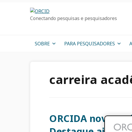
Ir
Ir
Skip
para
para
to
Conectando pesquisas e pesquisadores
a
o
sidebar
navegação
conteúdo
primária
primária
principal
SOBRE
PARA PESQUISADORES
carreira aca
ORCIDA nova seç
Destaque ajuda o