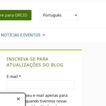
re para ORCID
NOTÍCIAS E EVENTOS
Sidebar
INSCREVA-SE PARA
primária
ATUALIZAÇÕES DO BLOG
E-mail
*
Usaremos seu e-mail apenas para
notificá-lo quando tivermos novas