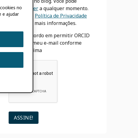
postagens no blog. Você pode
 cookies no
desinscrever
a qualquer momento.
e e ajudar
Veja nosso
Política de Privacidade
para obter mais informações.
Eu concordo em permitir ORCID
para usar meu e-mail conforme
descrito acima