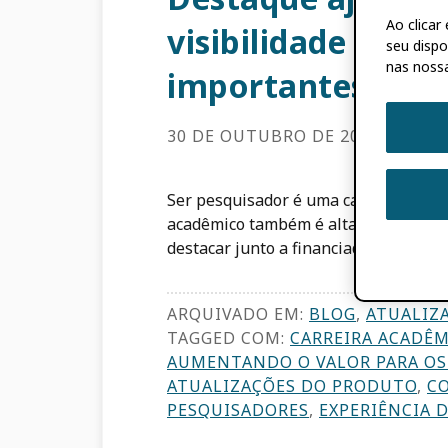
Ao clica
visibilidade aos
seu dispo
nas nossa
importantes de su
30 DE OUTUBRO DE 2025
BY
ORC
Ser pesquisador é uma carreira empol
acadêmico também é altamente compe
destacar junto a financiadores, cola
ARQUIVADO EM:
BLOG
,
ATUALIZ
TAGGED COM:
CARREIRA ACADÊM
AUMENTANDO O VALOR PARA OS
ATUALIZAÇÕES DO PRODUTO
,
C
PESQUISADORES
,
EXPERIÊNCIA 