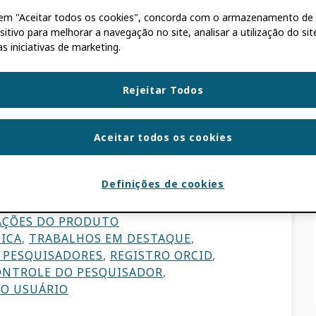
r em "Aceitar todos os cookies", concorda com o armazenamento de
 momentos mais
sitivo para melhorar a navegação no site, analisar a utilização do sit
s iniciativas de marketing.
as carreiras.
Rejeitar Todos
ID
Aceitar todos os cookies
gante e gratificante, mas o ambiente
titivo, o que aumenta a pressão para se
boradores ou empregadores.
Definições de cookies
AÇÕES DO PRODUTO
ICA
,
TRABALHOS EM DESTAQUE
,
 PESQUISADORES
,
REGISTRO ORCID
,
ONTROLE DO PESQUISADOR
,
DO USUÁRIO