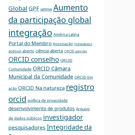
Aumento
Global
GPF
iamnw
da participação global
integração
América Latina
Portal do Membro
Associação
metadados
ciência aberta
acesso aberto
ORCID adoção
ORCID conselho
ORCID
ORCID Câmara
Comunidade
Municipal da Comunidade
ORCID Em
registro
ORCID Na natureza
ação
orcid
política de privacidade
desenvolvimento de produtos
Arquivo
investigador
de dados públicos
Integridade da
pesquisadores