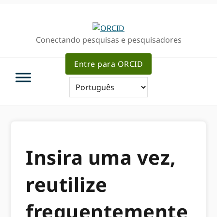
Ir
Ir
para
para
a
o
Conectando pesquisas e pesquisadores
navegação
conteúdo
primária
principal
Entre para ORCID
Insira uma vez,
reutilize
frequentemente