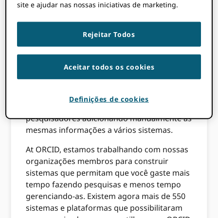
aqui.
) descobriram que os pesquisadores
site e ajudar nas nossas iniciativas de marketing.
normalmente gastam 21% do seu tempo
redigindo pedidos de bolsas e outras tarefas
Rejeitar Todos
administrativas. No recente
Brasil ORCID
lançamento de consórcio
, A CAPES observou
que estima que seus pesquisadores gastem
Aceitar todos os cookies
30% do tempo realizando tarefas
administrativas. A FCT em Portugal, até
desenvolveu um
ferramenta
para calcular
Definições de cookies
quanto tempo (e dinheiro!) é gasto pelos
pesquisadores adicionando manualmente as
mesmas informações a vários sistemas.
At ORCID, estamos trabalhando com nossas
organizações membros para construir
sistemas que permitam que você gaste mais
tempo fazendo pesquisas e menos tempo
gerenciando-as. Existem agora mais de 550
sistemas e plataformas que possibilitaram