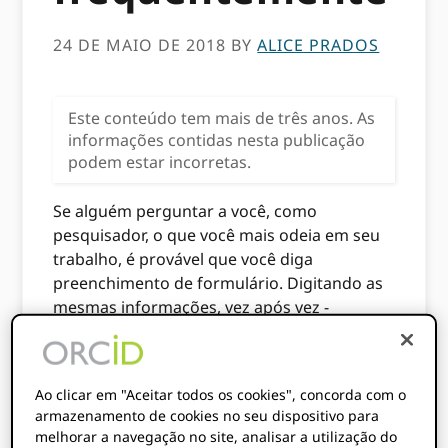
24 DE MAIO DE 2018
BY
ALICE PRADOS
Este conteúdo tem mais de três anos. As
informações contidas nesta publicação
podem estar incorretas.
Se alguém perguntar a você, como
pesquisador, o que você mais odeia em seu
trabalho, é provável que você diga
preenchimento de formulário. Digitando as
mesmas informações, vez após vez -
geralmente para a mesma organização! - é
frustrante, aumenta o risco de erros e reduz
a quantidade de tempo que você pode
Ao clicar em "Aceitar todos os cookies", concorda com o
gastar realmente fazendo pesquisas.
armazenamento de cookies no seu dispositivo para
Nature's 2016
Pesquisa salarial
(resumido
melhorar a navegação no site, analisar a utilização do