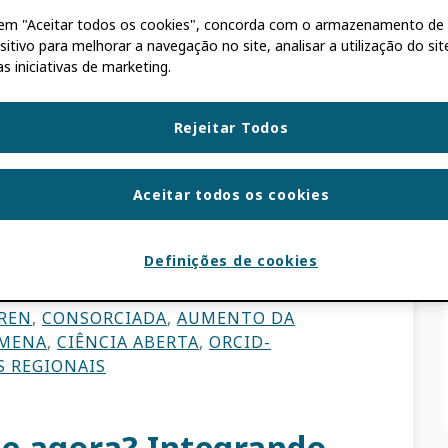
r em "Aceitar todos os cookies", concorda com o armazenamento de
sa no mundo árabe.
sitivo para melhorar a navegação no site, analisar a utilização do sit
s iniciativas de marketing.
BIL KSIBI
Rejeitar Todos
o dos Estados Árabes, está liderando uma
rcio, como parte de sua dedicação à
Aceitar todos os cookies
stentáveis ​​e ao aprimoramento da cooperação
Definições de cookies
S DO CONSÓRCIO
REN
,
CONSORCIADA
,
AUMENTO DA
 MENA
,
CIÊNCIA ABERTA
,
ORCID-
 REGIONAIS
e agora? Integrando