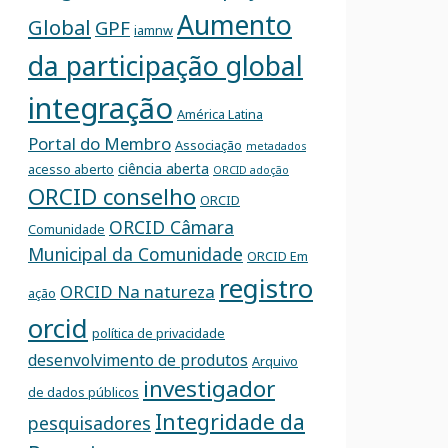
Aumento
Global
GPF
iamnw
da participação global
integração
América Latina
Portal do Membro
Associação
metadados
ciência aberta
acesso aberto
ORCID adoção
ORCID conselho
ORCID
ORCID Câmara
Comunidade
Municipal da Comunidade
ORCID Em
registro
ORCID Na natureza
ação
orcid
política de privacidade
desenvolvimento de produtos
Arquivo
investigador
de dados públicos
Integridade da
pesquisadores