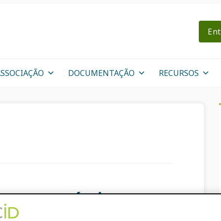
Ent
ASSOCIAÇÃO
DOCUMENTAÇÃO
RECURSOS
nte consórcio
so crucial para o