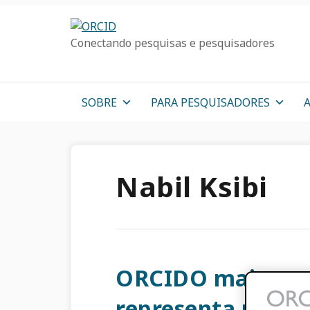
Ir
Ir
Skip
para
para
to
Conectando pesquisas e pesquisadores
a
o
sidebar
navegação
conteúdo
primária
primária
principal
SOBRE
PARA PESQUISADORES
Nabil Ksibi
ORCIDO mais rece
representa um pas