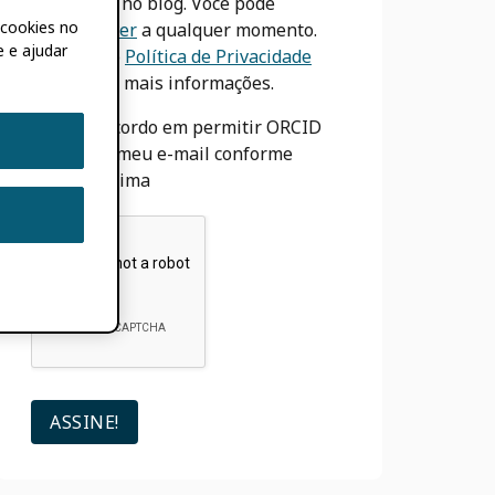
postagens no blog. Você pode
 cookies no
desinscrever
a qualquer momento.
e e ajudar
Veja nosso
Política de Privacidade
para obter mais informações.
Eu concordo em permitir ORCID
para usar meu e-mail conforme
descrito acima