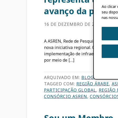
Ao clica
avanço da pesqui
seu dispo
nas nossa
16 DE DEZEMBRO DE 2025
BY
NA
A ASREN, Rede de Pesquisa e Educaçã
nova iniciativa regional. ORCID consó
implementação de infraestruturas su
por meio de […]
ARQUIVADO EM:
BLOG
,
NOTÍCIA
TAGGED COM:
REGIÃO ÁRABE
,
AS
PARTICIPAÇÃO GLOBAL
,
REGIÃO
CONSÓRCIO ASREN
,
CONSÓRCIOS
Sou um Membro, 