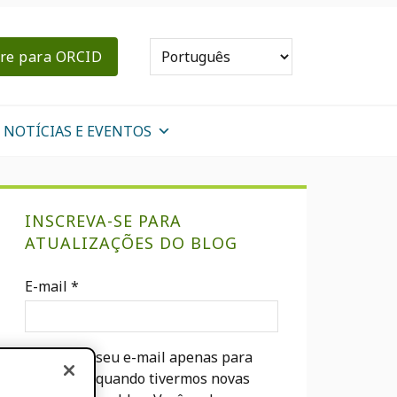
re para ORCID
NOTÍCIAS E EVENTOS
Sidebar
INSCREVA-SE PARA
primária
ATUALIZAÇÕES DO BLOG
E-mail
*
Usaremos seu e-mail apenas para
notificá-lo quando tivermos novas