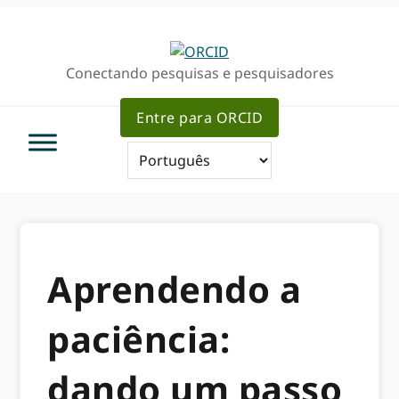
Ir
Ir
para
para
a
o
Conectando pesquisas e pesquisadores
navegação
conteúdo
primária
principal
Entre para ORCID
Aprendendo a
paciência:
dando um passo