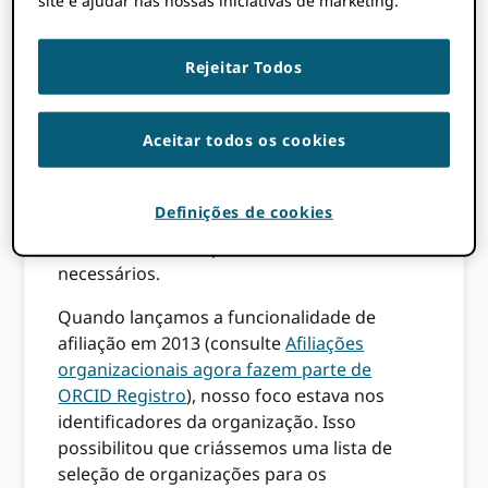
site e ajudar nas nossas iniciativas de marketing.
ORCID está empenhada em permitir
conexões rastreáveis ​​entre pesquisadores e
suas atividades e afiliações. Isso inclui o uso
Rejeitar Todos
de identificadores para coisas (como DOIs) e
locais (como identificadores de
Aceitar todos os cookies
organizações), bem como pessoas. Em
muitos casos, entretanto, os identificadores
ainda não são amplamente usados. Em
Definições de cookies
alguns casos, ainda não há um
entendimento de que os identificadores são
necessários.
Quando lançamos a funcionalidade de
afiliação em 2013 (consulte
Afiliações
organizacionais agora fazem parte de
ORCID Registro
), nosso foco estava nos
identificadores da organização. Isso
possibilitou que criássemos uma lista de
seleção de organizações para os