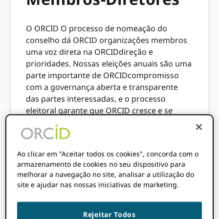
O ORCID O processo de nomeação do
conselho dá ORCID organizações membros
uma voz direta na ORCIDdireção e
prioridades. Nossas eleições anuais são uma
parte importante de ORCIDcompromisso
com a governança aberta e transparente
das partes interessadas, e o processo
eleitoral garante que ORCID cresce e se
desenvolve em estreita parceria com suas
organizações associadas.
Todas as ORCID as organizações membros
Ao clicar em "Aceitar todos os cookies", concorda com o
armazenamento de cookies no seu dispositivo para
são elegíveis para nomear um representante
melhorar a navegação no site, analisar a utilização do
para concorrer à eleição para atuar como
site e ajudar nas nossas iniciativas de marketing.
Diretor-Membro no Conselho.
Este ano, estamos procurando preencher
Rejeitar Todos