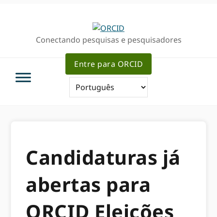
Ir
Ir
para
para
a
o
Conectando pesquisas e pesquisadores
navegação
conteúdo
primária
principal
Entre para ORCID
Candidaturas já
abertas para
ORCID Eleições