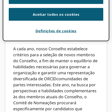
até seis vagas de Diretor-Membro no
Conselho. Para se candidatar a Diretor-
Membro, você deve ser afiliado a uma
Aceitar todos os cookies
ORCID organização membro
.
Critérios de Seleção
Definições de cookies
A cada ano, nosso Conselho estabelece
critérios para a seleção de novos membros
do Conselho, a fim de manter o equilíbrio de
habilidades necessárias para governar a
organização e garantir uma representação
diversificada de ORCIDcomunidades de
partes interessadas.
Este ano, na busca por
perspectivas e habilidades complementares
às dos membros atuais do Conselho, o
Comitê de Nomeações procurará
especificamente por candidatos que