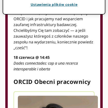
ORCID jest prezentowany na tym
Ustawienia plików cookie
wydarzeniu!
Dołącz do nas, aby dowiedzieć się więcej
ORCID i jak pracujemy nad wsparciem
zaufanej infrastruktury badawczej.
Chcielibyśmy Cię tam zobaczyć — a jeśli
zauważysz któregoś z członków naszego
zespołu na wydarzeniu, koniecznie powiedz
„cześć”!
18 czerwca @ 14:45
Dades connectades: cap a una recerca
interoperable i oberta
ORCID Obecni pracownicy