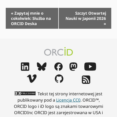
Nawigacja
«
Zapytaj mnie o
Szczyt Otwartej
cokolwiek: Służba na
Nauki w Japonii 2026
zdarzeń
ORCID Deska
»
Tekst tej strony internetowej jest
publikowany pod a
Licencja CC0
. ORCID™,
ORCID logo i iD logo są znakami towarowymi
ORCIDInc ORCID jest zarejestrowana w USA i