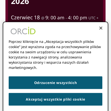
2026
Czerwiec 18
9: 00 am
4: 00 pm
@
-
UTC +
2
Czas rozpoczęcia gdzie
jesteś
:
Nie można wykryć
Twojej strefy czasowej. Próbować
przeładowanie
Strona.
Poprzez kliknięcie na „Akceptacja wszystkich plików
cookie” jest wyrażona zgoda na przechowywanie plików
cookie na swoim urządzeniu w celu usprawnienia
korzystania z nawigacji strony, analizowania
DOWIEDZ SIĘ WIĘCEJ
wykorzystania strony i wsparcia naszych działań
marketingowych.
Odrzucenie wszystkich
tematy
Akceptuj wszystkie pliki cookie