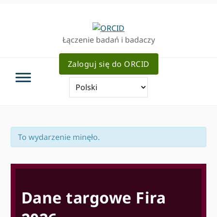
Przejdź
Przejdź
Przejdź
do
do
do
podstawowej
głównej
pierwotnego
Łączenie badań i badaczy
nawigacji
zawartości
bocznym
Zaloguj się do ORCID
To wydarzenie minęło.
Dane targowe Fira