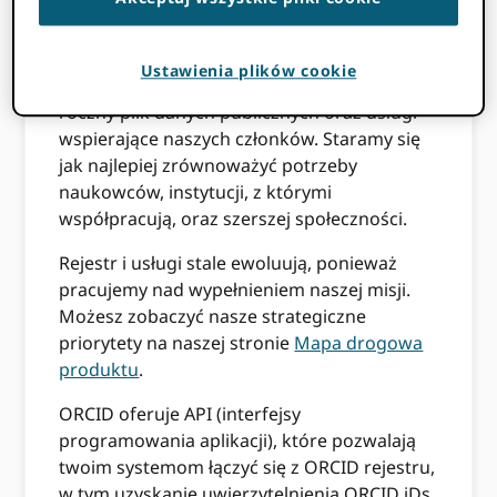
ORCID oferuje szereg funkcji wspierających
naszą wizję i misję. Zapewniamy rejestr,
Ustawienia plików cookie
publiczny interfejs API, interfejs API członka,
roczny plik danych publicznych oraz usługi
wspierające naszych członków. Staramy się
jak najlepiej zrównoważyć potrzeby
naukowców, instytucji, z którymi
współpracują, oraz szerszej społeczności.
Rejestr i usługi stale ewoluują, ponieważ
pracujemy nad wypełnieniem naszej misji.
Możesz zobaczyć nasze strategiczne
priorytety na naszej stronie
Mapa drogowa
produktu
.
ORCID oferuje API (interfejsy
programowania aplikacji), które pozwalają
twoim systemom łączyć się z ORCID rejestru,
w tym uzyskanie uwierzytelnienia ORCID iDs,