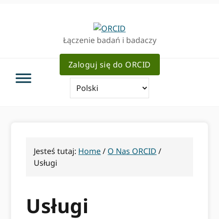
Przejdź
Przejdź
Przejdź
do
do
do
podstawowej
głównej
pierwotnego
Łączenie badań i badaczy
nawigacji
zawartości
bocznym
Zaloguj się do ORCID
Jesteś tutaj:
Home
/
O Nas ORCID
/
Usługi
Usługi