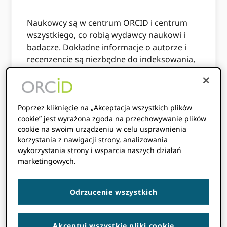
Naukowcy są w centrum ORCID i centrum
wszystkiego, co robią wydawcy naukowi i
badacze. Dokładne informacje o autorze i
recenzencie są niezbędne do indeksowania,
wyszukiwania i odkrywania, śledzenia
publikacji, atrybucji finansowania i
wykorzystania zasobów oraz wspierania
recenzowania. ORCID rozwiązuje
Poprzez kliknięcie na „Akceptacja wszystkich plików
cookie” jest wyrażona zgoda na przechowywanie plików
następujące problemy:
cookie na swoim urządzeniu w celu usprawnienia
korzystania z nawigacji strony, analizowania
Ujednoznacznienie autora za pomocą
wykorzystania strony i wsparcia naszych działań
unikalnego trwałego identyfikatora
marketingowych.
Zaufana lista działań dołączona do
identyfikatora
Odrzucenie wszystkich
Poprawiona dokładność i oszczędność
czasu przy przesyłaniu prac naukowych,
ubieganiu się o granty i raportowaniu.
Akceptuj wszystkie pliki cookie