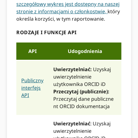
szczegółowy wykres jest dostępny na naszej
stronie z informacjami o członkostwie,
który
określa korzyści, w tym raportowanie.
RODZAJE I FUNKCJE API
API
Udogodnienia
Uwierzytelniać:
Uzyskaj
uwierzytelnienie
Publiczny
użytkownika ORCID iD
interfejs
Przeczytaj (publicznie):
API
Przeczytaj dane publiczne
nt ORCID dokumentacja
Uwierzytelniać
: Uzyskaj
uwierzytelnienie