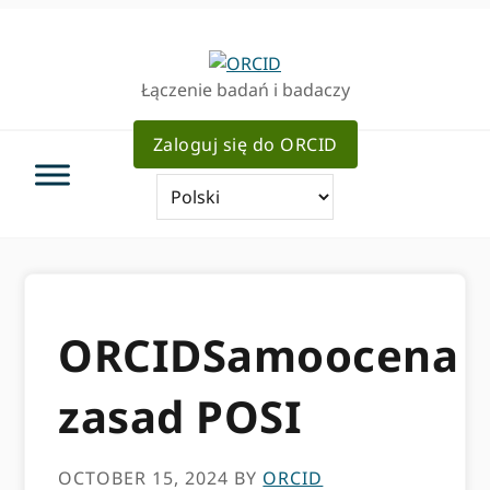
Przejdź
Przejdź
do
do
podstawowej
głównej
Łączenie badań i badaczy
nawigacji
zawartości
Zaloguj się do ORCID
ORCIDSamoocena
zasad POSI
OCTOBER 15, 2024
BY
ORCID