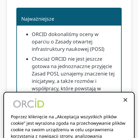
Najważniejsze
ORCID dokonaliśmy oceny w
oparciu o Zasady otwartej
infrastruktury naukowej (POSI)
Chociaż ORCID nie jest jeszcze
gotowa na jednoznaczne przyjęcie
Zasad POSI, uznajemy znaczenie tej
inicjatywy, a także rozmów i
współpracy, które powstają w
wyniku takiej inicjatywy obejmującej
całą społeczność
ORCID jest chętny do współpracy z
Poprzez kliknięcie na „Akceptacja wszystkich plików
grupą obecnych użytkowników
cookie” jest wyrażona zgoda na przechowywanie plików
POSI i szerszą społecznością
cookie na swoim urządzeniu w celu usprawnienia
infrastruktury naukowej w celu
korzystania z nawigacji strony, analizowania