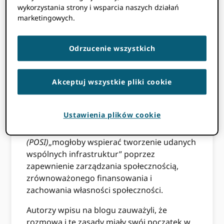
dalszego rozwijania POSI w sposób
wykorzystania strony i wsparcia naszych działań
marketingowych.
otwarty i przejrzysty
Odrzucenie wszystkich
W 2015, do
blogu
opublikowano artykuł
formułujący nowy zestaw zasad „na
podstawie których otwarte infrastruktury
Akceptuj wszystkie pliki cookie
wspierające społeczność badawczą mogłyby
być prowadzone i utrzymywane”. Autorzy
Ustawienia plików cookie
oświadczyli, że zasady, które przedstawili,
zwane
Zasady otwartej infrastruktury naukowej
(POSI)
„mogłoby wspierać tworzenie udanych
wspólnych infrastruktur” poprzez
zapewnienie zarządzania społecznością,
zrównoważonego finansowania i
zachowania własności społeczności.
Autorzy wpisu na blogu zauważyli, że
rozmowa i te zasady miały swój początek w