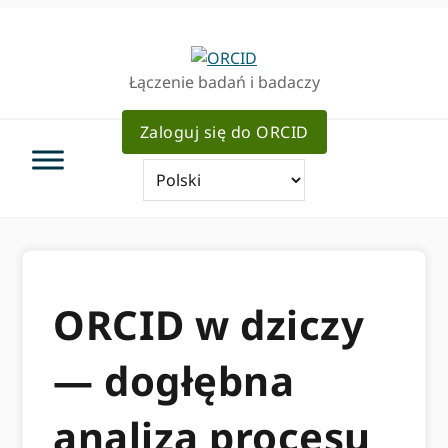
Przejdź
Przejdź
do
do
podstawowej
głównej
Łączenie badań i badaczy
nawigacji
zawartości
Zaloguj się do ORCID
ORCID w dziczy
— dogłębna
analiza procesu