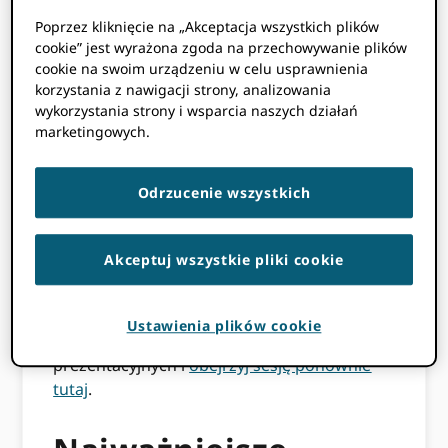
zaprosiliśmy dr Annalisę Montesanti
Poprzez kliknięcie na „Akceptacja wszystkich plików
(
https://orcid.org/0000-0003-0413-2003
) i dr
cookie” jest wyrażona zgoda na przechowywanie plików
Marta Pisarska (
https://orcid.org/0000-0002-
cookie na swoim urządzeniu w celu usprawnienia
9082-1691
) Health Research Board (HRB) w
korzystania z nawigacji strony, analizowania
Irlandii, aby zbadać, w jaki sposób udało się
wykorzystania strony i wsparcia naszych działań
im połączyć ORCID do krajowego
marketingowych.
ekosystemu finansowania. Niezależnie od
tego, czy jesteś częścią agencji finansującej,
Odrzucenie wszystkich
uniwersytetu czy instytucji badawczej,
strategia HRB oferuje plan działania
zapewniający zaangażowanie organizacji i
Akceptuj wszystkie pliki cookie
realizację techniczną.
Jeśli przegapiłeś ten webinar, możesz
Ustawienia plików cookie
uzyskać dostęp do materiałów
prezentacyjnych i
obejrzyj sesję ponownie
tutaj
.