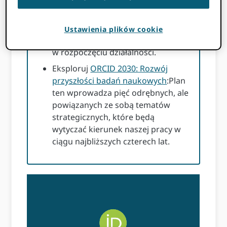
Dołącz do konsorcjum
:Dowiedz się,
czy w Twoim kraju istnieje krajowe
Ustawienia plików cookie
konsorcjum, które może Ci pomóc
w rozpoczęciu działalności.
Eksploruj
ORCID 2030: Rozwój
przyszłości badań naukowych
:Plan
ten wprowadza pięć odrębnych, ale
powiązanych ze sobą tematów
strategicznych, które będą
wytyczać kierunek naszej pracy w
ciągu najbliższych czterech lat.