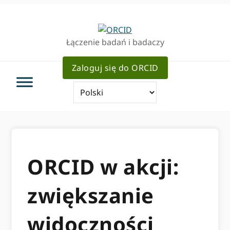
Przejdź
Przejdź
do
do
podstawowej
głównej
Łączenie badań i badaczy
nawigacji
zawartości
Zaloguj się do ORCID
ORCID w akcji:
zwiększanie
widoczności