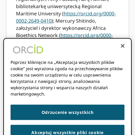
bibliotekarkę uniwersytecką Regional
Maritime University (
https://orcid.org/0000-
0002-2649-0410
); Mercury Shitindo,
założyciel i dyrektor wykonawczy Africa
Bioethics Network (
https://orcid.org/0000-
0002-3814-8786
); oraz Owen Iyoha, dyrektor
generalny Eko-Konnect
(
https://orcid.org/0000-0002-0978-2358
) aby
Poprzez kliknięcie na „Akceptacja wszystkich plików
omówić wyjątkowe wyzwania i możliwości
cookie” jest wyrażona zgoda na przechowywanie plików
dla ORCID adopcji na całym kontynencie.
cookie na swoim urządzeniu w celu usprawnienia
korzystania z nawigacji strony, analizowania
wykorzystania strony i wsparcia naszych działań
Zasoby dla instytucji afrykańskich
marketingowych.
Globalny fundusz partycypacyjny
Odrzucenie wszystkich
(GPF): Dowiedz się więcej o
grantach dostępnych na wsparcie
ORCID adopcja w krajach
Akceptuj wszystkie pliki cookie
Globalnego Południa.