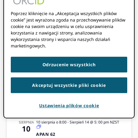
Nadchodzące
Poprzez kliknięcie na „Akceptacja wszystkich plików
cookie” jest wyrażona zgoda na przechowywanie plików
wydarzenia
cookie na swoim urządzeniu w celu usprawnienia
korzystania z nawigacji strony, analizowania
wykorzystania strony i wsparcia naszych działań
marketingowych.
PRZEJDŹ DO KALENDARZA
WYDARZEŃ
Odrzucenie wszystkich
7 lipca o 8:00
-
9 lipca o 5:00
CAT
LIP
Akceptuj wszystkie pliki cookie
7
6. Dwuletnia Konferencja ZULC 2026
10 sierpnia o 8:00
-
Sierpień 13 @ 5: 00 pm
KST
SIERPNIA
10
Ustawienia plików cookie
Konferencja IFLA WLIC 2026
10 sierpnia o 8:00
-
Sierpień 14 @ 5: 00 pm
NZST
SIERPNIA
10
APAN 62