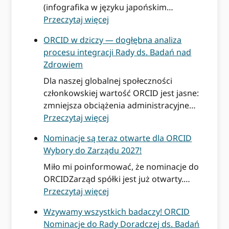
(infografika w języku japońskim…
:
Przeczytaj więcej
R
ORCID w dziczy — dogłębna analiza
e
procesu integracji Rady ds. Badań nad
f
Zdrowiem
l
e
Dla naszej globalnej społeczności
k
członkowskiej wartość ORCID jest jasne:
s
zmniejsza obciążenia administracyjne…
j
:
Przeczytaj więcej
e
O
Nominacje są teraz otwarte dla ORCID
z
R
Wybory do Zarządu 2027!
J
C
a
I
Miło mi poinformować, że nominacje do
p
D
ORCIDZarząd spółki jest już otwarty.…
o
w
:
Przeczytaj więcej
n
d
N
Wzywamy wszystkich badaczy! ORCID
i
z
o
Nominacje do Rady Doradczej ds. Badań
i
i
m