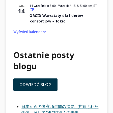
14 września o 8:00
-
Wrzesień 15 @ 5: 00 pm
JST
WRZ
14
ORCID Warsztaty dla liderów
konsorcjów – Tokio
Wyświetl kalendarz
Ostatnie posty
blogu
ODWIEDŹ BLOG
日本からの考察: 6年間の進展、共有された
価値、そしてORCID導入の未来