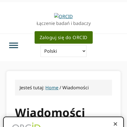
Przejdź
Przejdź
do
do
podstawowej
głównej
Łączenie badań i badaczy
nawigacji
zawartości
Zaloguj się do ORCID
Jesteś tutaj:
Home
/
Wiadomości
Wiadomości