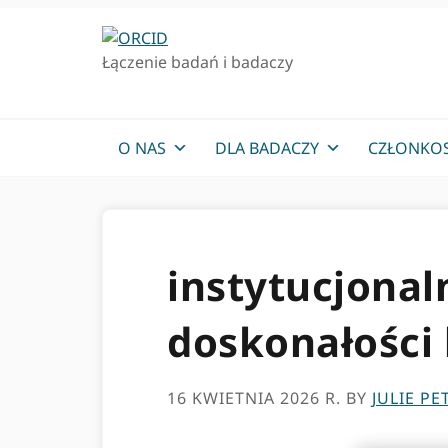
Przejdź
Przejdź
do
do
Łączenie badań i badaczy
podstawowej
głównej
nawigacji
zawartości
O NAS
DLA BADACZY
CZŁONKO
instytucjonal
doskonałości
16 KWIETNIA 2026 R.
BY
JULIE PE