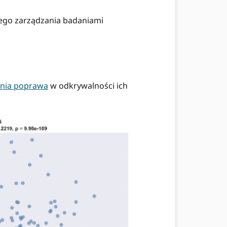
łego zarządzania badaniami
nia poprawa
w odkrywalności ich