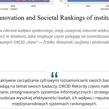
i w zakresie wpływu społecznego, mają zazwyczaj znacznie większ
ić te działania, takie instytucje często polegają na scentraliz
owanych ORCID „dane” — Źródło:
Wskaźniki zaufania i doskonało
roaktywne zarządzanie cyfrowymi tożsamościami swoich ba
adają na temat swoich badaczy, ORCID Rekordy często należą
iami, zintegrowanych systemów informatycznych i strategic
 podstaw wysokiej efektywności badań, ich wpływu i reput
międzynarodowych systemach rankingowych.