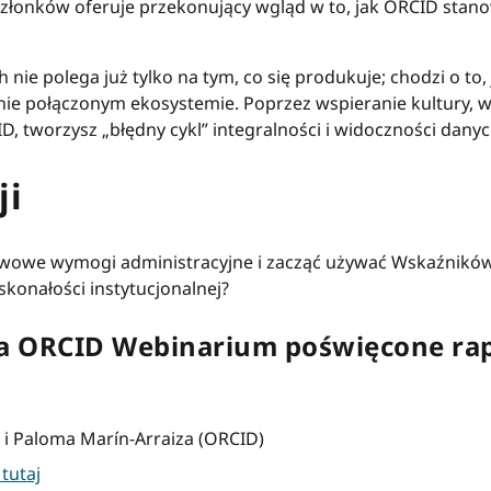
złonków oferuje przekonujący wgląd w to, jak ORCID sta
e polega już tylko na tym, co się produkuje; chodzi o to, j
e połączonym ekosystemie. Poprzez wspieranie kultury, w k
, tworzysz „błędny cykl” integralności i widoczności danyc
ji
awowe wymogi administracyjne i zacząć używać Wskaźników
konałości instytucjonalnej?
 dla ORCID Webinarium poświęcone ra
) i Paloma Marín-Arraiza (ORCID)
 tutaj