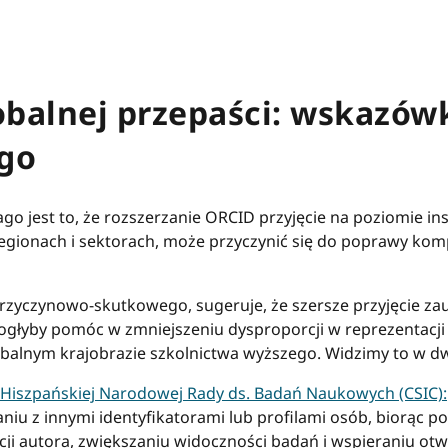
balnej przepaści: wskazówki
ego
 jest to, że rozszerzanie ORCID przyjęcie na poziomie in
egionach i sektorach, może przyczynić się do poprawy kom
przyczynowo-skutkowego, sugeruje, że szersze przyjęcie za
ogłyby pomóc w zmniejszeniu dysproporcji w reprezentacji
balnym krajobrazie szkolnictwa wyższego. Widzimy to w d
 Hiszpańskiej Narodowej Rady ds. Badań Naukowych (CSIC):
u z innymi identyfikatorami lub profilami osób, biorąc p
cji autora, zwiększaniu widoczności badań i wspieraniu otw