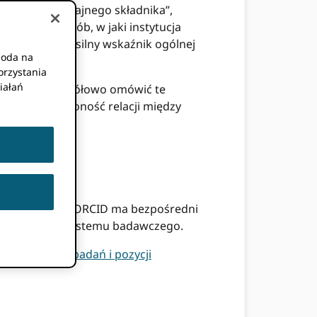
e poszukują „tajnego składnika”,
rują, że sposób, w jaki instytucja
— służy jako silny wskaźnik ogólnej
goda na
orzystania
iałań
RCID aby szczegółowo omówić te
dań
, zbada złożoność relacji między
nej
, że przyjęcie ORCID ma bezpośredni
dojrzałości ekosystemu badawczego.
 efektywności badań i pozycji