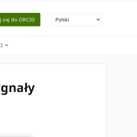
j się do ORCID
I
ygnały