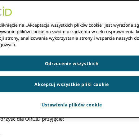
rsytetów, gdzie stawka jest wysoka, instytucje nieustanni
ż. Chociaż nie ma jednej drogi na szczyt, nowe badania suge
oich badaczy – w szczególności poprzez… ORCID przyjęcie 
liknięcie na „Akceptacja wszystkich plików cookie” jest wyrażona z
ywanie plików cookie na swoim urządzeniu w celu usprawnienia k
ji strony, analizowania wykorzystania strony i wsparcia naszych dz
ecjalny webinar z udziałem panelistów z SCImago Lab i O
gowych.
RCID Raport specjalny na temat rankingów i odkrywalności ba
ego a widocznością globalną.
Odrzucenie wszystkich
ł dojrzałości instytucjonal
Akceptuj wszystkie pliki cookie
lne badania SCImago i ORCID nie znaleziono dowodów na to
ngu. Badanie pozycjonuje wskaźniki zaufania jako sygnały 
Ustawienia plików cookie
atwierdzone przez instytucję ORCID Afiliacje jako wskaźniki
rzyść dla ORCID przyjęcie:
y