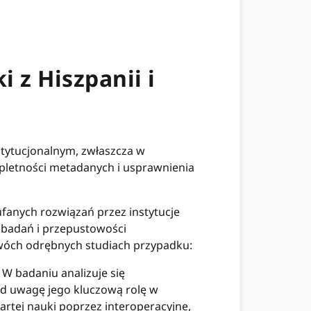
 z Hiszpanii i
stytucjonalnym, zwłaszcza w
pletności metadanych i usprawnienia
ufanych rozwiązań przez instytucje
 badań i przepustowości
wóch odrębnych studiach przypadku:
W badaniu analizuje się
od uwagę jego kluczową rolę w
artej nauki poprzez interoperacyjne,