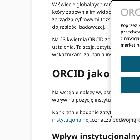
W świecie globalnych rankingów uniwe
który zapewnia im widoczność i presti
zarządza cyfrowymi tożsamościami sw
Poprzez k
dojrzałości badawczej.
przechow
z nawigac
Na 23 kwietnia ORCID zorganizuje sp
marketin
ustalenia. Ta sesja, zatytułowana
An O
wskaźnikami zaufania instytucjonaln
ORCID jako sygna
Na wstępie należy wyjaśnić, że wspó
wpływ na pozycję instytucji w ranki
Konkretnie badanie zatytułowane „
Z
instytucjonalnej
„oznacza podwójną ko
Wpływ instytucjonaln