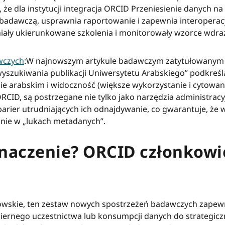
 że ​​dla instytucji integracja ORCID Przeniesienie danych n
badawczą, usprawnia raportowanie i zapewnia interoperac
niały ukierunkowane szkolenia i monitorowały wzorce wdr
awczych
:W najnowszym artykule badawczym zatytułowanym
yszukiwania publikacji Uniwersytetu Arabskiego” podkreśl
ie arabskim i widoczność (większe wykorzystanie i cytowan
ORCID, są postrzegane nie tylko jako narzędzia administracy
barier utrudniających ich odnajdywanie, co gwarantuje, ż
inie w „lukach metadanych”.
naczenie? ORCID członkowie 
owskie, ten zestaw nowych spostrzeżeń badawczych zapew
 biernego uczestnictwa lub konsumpcji danych do strategic