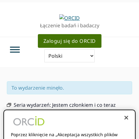
Przejdź
Przejdź
Przejdź
do
do
do
podstawowej
głównej
pierwotnego
Łączenie badań i badaczy
nawigacji
zawartości
bocznym
Zaloguj się do ORCID
To wydarzenie minęło.
Seria wydarzeń:
Jestem członkiem i co teraz
21 lutego 2024 r.
1: 00 pm
2: 00 pm
@
-
HST
Czas rozpoczęcia gdzie
jesteś
:
Nie można wykryć Twojej
Poprzez kliknięcie na „Akceptacja wszystkich plików