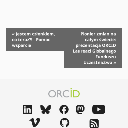
Nawigacja
«
Jestem członkiem,
Pionier zmian na
co teraz?! - Pomoc
całym świecie:
zdarzeń
wsparcie
prezentacja ORCID
Laureaci Globalnego
Funduszu
Uczestnictwa
»