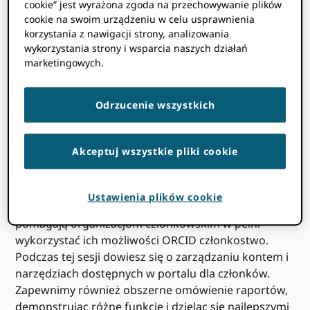
strefy czasowej. Próbować
przeładowanie
Strona.
cookie” jest wyrażona zgoda na przechowywanie plików
cookie na swoim urządzeniu w celu usprawnienia
korzystania z nawigacji strony, analizowania
wykorzystania strony i wsparcia naszych działań
marketingowych.
Odrzucenie wszystkich
Druga sesja w naszym
Jestem członkiem, co teraz?!
Akceptuj wszystkie pliki cookie
seria webinarów dotyczy
ORCID Portal
członkowski
.
Ustawienia plików cookie
ORCID Member Portal to zestaw narzędzi, które
pomagają organizacjom członkowskim w pełni
wykorzystać ich możliwości ORCID członkostwo.
Podczas tej sesji dowiesz się o zarządzaniu kontem i
narzędziach dostępnych w portalu dla członków.
Zapewnimy również obszerne omówienie raportów,
demonstrując różne funkcje i dzieląc się najlepszymi