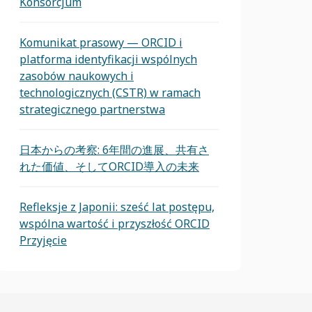
Konsorcjum
Komunikat prasowy — ORCID i
platforma identyfikacji wspólnych
zasobów naukowych i
technologicznych (CSTR) w ramach
strategicznego partnerstwa
日本からの考察: 6年間の進展、共有さ
れた価値、そしてORCID導入の未来
Refleksje z Japonii: sześć lat postępu,
wspólna wartość i przyszłość ORCID
Przyjęcie