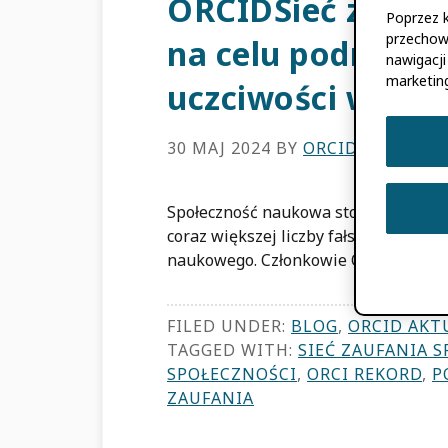
ORCIDSieć zaufan
Poprzez k
przechow
na celu podniesie
nawigacji
marketin
uczciwości w do
30 MAJ 2024
BY
ORCID
Społeczność naukowa stoi w obliczu 
coraz większej liczby fałszywych bad
naukowego. Członkowie ORCID Zespół
FILED UNDER:
BLOG
,
ORCID AKT
TAGGED WITH:
SIEĆ ZAUFANIA 
SPOŁECZNOŚCI
,
ORCI REKORD
,
P
ZAUFANIA