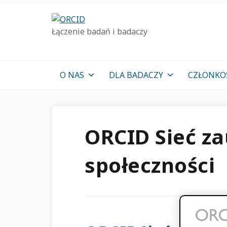
Przejdź
Przejdź
Przejdź
do
do
do
Łączenie badań i badaczy
podstawowej
głównej
pierwotnego
nawigacji
zawartości
bocznym
O NAS
DLA BADACZY
CZŁONK
ORCID Sieć za
społeczności