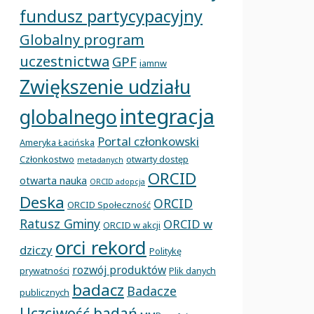
fundusz partycypacyjny
Globalny program
uczestnictwa
GPF
iamnw
Zwiększenie udziału
integracja
globalnego
Portal członkowski
Ameryka Łacińska
Członkostwo
otwarty dostęp
metadanych
ORCID
otwarta nauka
ORCID adopcja
Deska
ORCID
ORCID Społeczność
Ratusz Gminy
ORCID w
ORCID w akcji
orci rekord
dziczy
Politykę
rozwój produktów
prywatności
Plik danych
badacz
Badacze
publicznych
Uczciwość badań