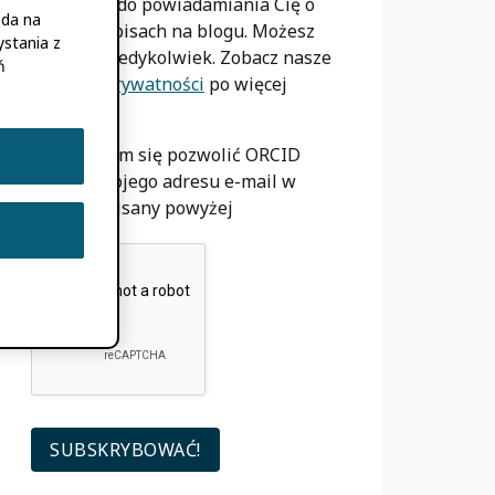
mail tylko do powiadamiania Cię o
oda na
nowych wpisach na blogu. Możesz
stania z
wypisać
kiedykolwiek. Zobacz nasze
ń
Polityka Prywatności
po więcej
informacji.
Zgadzam się pozwolić ORCID
używać mojego adresu e-mail w
sposób opisany powyżej