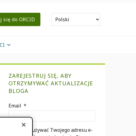
j się do ORCID
CI
podstawowym
ZAREJESTRUJ SIĘ, ABY
Sidebar
OTRZYMYWAĆ AKTUALIZACJE
BLOGA
Email
*
Będziemy używać Twojego adresu e-