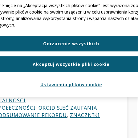
ia społeczności ma
liknięcie na „Akceptacja wszystkich plików cookie” jest wyrażona zg
ywanie plików cookie na swoim urządzeniu w celu usprawnienia korzy
nie zaufania i
 strony, analizowania wykorzystania strony i wsparcia naszych działa
gowych.
robku naukowym
Odrzucenie wszystkich
Akceptuj wszystkie pliki cookie
grożącego kryzysu w miarę pojawiania się
ań, co zagraża integralności dorobku
 seniorów […]
Ustawienia plików cookie
UALNOŚCI
SPOŁECZNOŚCI
,
ORCID SIEĆ ZAUFANIA
ODSUMOWANIE REKORDU
,
ZNACZNIKI