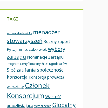
TAGI
menadżer
kariera akademicka
stowarzyszeń
Roczny raport
wybory
Pytaj mnie, cokolwiek
zarządu
Nominacje Zarządu
Program Certyfikowanych Usługodawców
Sieć zaufania społeczności
konsorcja
Konsorcja prowadzą
Członek
warsztaty
Konsorcjum
Wartość
Globalny
umożliwiająca
Wydarzenia