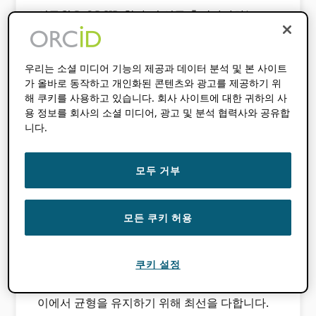
연구원은 ORCID 학자 및 연구 출판사가하는 모
든 일의 중심입니다. 정확한 저자 및 리뷰어 정보
는 색인 생성, 검색 및 발견, 출판물 추적, 자금 조
달 및 리소스 사용 어트 리뷰 션, 피어 리뷰 지원
우리는 소셜 미디어 기능의 제공과 데이터 분석 및 본 사이트
에 필수적입니다. ORCID 다음 문제를 해결합니
가 올바로 동작하고 개인화된 콘텐츠와 광고를 제공하기 위
해 쿠키를 사용하고 있습니다. 회사 사이트에 대한 귀하의 사
다.
용 정보를 회사의 소셜 미디어, 광고 및 분석 협력사와 공유합
고유 한 영구 식별자를 통한 저자 명확성
니다.
식별자에 첨부 된 신뢰할 수있는 활동 목록
모두 거부
학술 작품 제출, 보조금 신청 및보고시 정확
성이 향상되고 시간이 절약됩니다.
ORCID 우리의 비전과 사명을 지원하는 다양한
모든 쿠키 허용
기능을 제공합니다. 레지스트리, 공개 API, 회원
API, 연간 공개 데이터 파일 및 회원을 지원하는
쿠키 설정
서비스를 제공합니다. 우리는 연구원, 그들이 협
력하는 기관 및 더 넓은 커뮤니티의 요구 사항 사
이에서 균형을 유지하기 위해 최선을 다합니다.