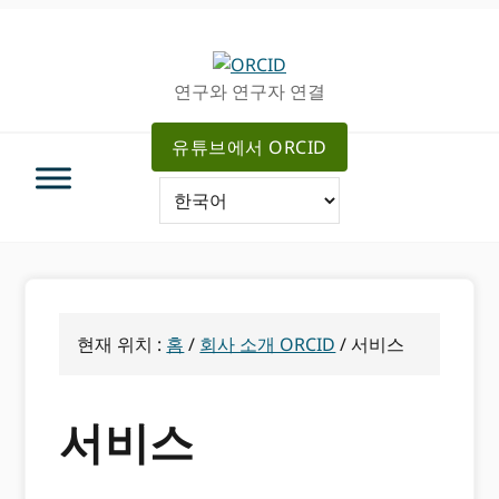
주
메
차
탐
인
사
색
컨
이
연구와 연구자 연결
으
텐
드
로
츠
로
유튜브에서 ORCID
건
로
건
너
가
너
뛰
기
뛰
기
기
현재 위치 :
홈
/
회사 소개 ORCID
/
서비스
서비스