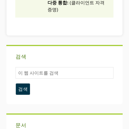
다중 통합:
(클라이언트 자격
증명)
기
검색
본
이
사
웹
사
이
이
트
드
를
바
검
색
문서