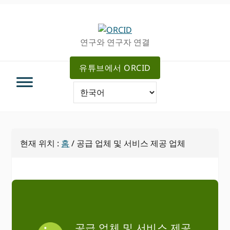
주
메
탐
인
색
컨
연구와 연구자 연결
으
텐
로
츠
유튜브에서 ORCID
건
로
너
가
뛰
기
기
현재 위치 :
홈
/
공급 업체 및 서비스 제공 업체
공급 업체 및 서비스 제공