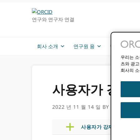
주
메
탐
인
연구와 연구자 연결
색
컨
으
텐
로
츠
건
로
회사 소개
연구원 용
멤버쉽
너
가
우리는 소
뛰
기
츠와 광고
기
회사의 소
사용자가 강제
2022 년 11 월 14 일
BY
ROB BLAC
a
사용자가 강제로 로그 아